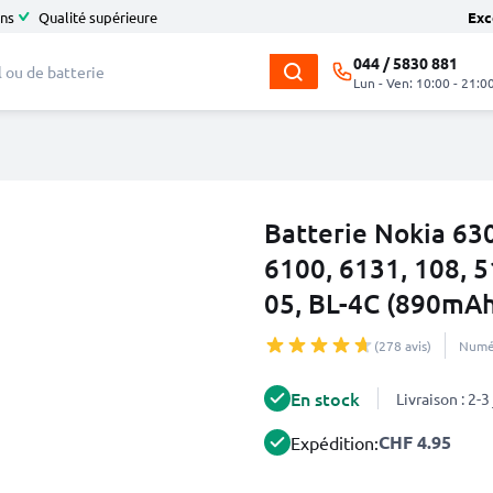
ans
Qualité supérieure
Exc
044 / 5830 881
Lun - Ven: 10:00 - 21:0
Batterie Nokia 630
6100, 6131, 108, 5
05, BL-4C (890mAh
(278 avis)
Numér
En stock
Livraison : 2-
CHF 4.95
Expédition: