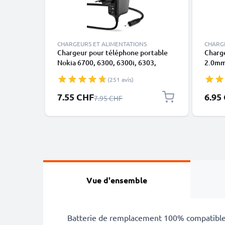
CHARGEURS ET ALIMENTATIONS
CHARG
Chargeur pour téléphone portable
Charge
Nokia 6700, 6300, 6300i, 6303,
2.0mm
6303i, 5800, 5310, 3110, E90, E72,
5230 /
(251 avis)
E71, N73, N70, N8 - Alimentation
/ N95 
0.5A / 500mA smartphone, Cordon /
/ 500
Prix spécial
Prix sp
7.55 CHF
6.95
Prix normal
7.95 CHF
Câble de Charge 1.10m
Vue d'ensemble
Batterie de remplacement 100% compatible