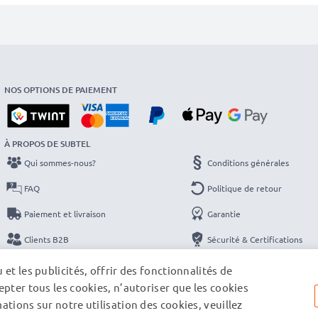
NOS OPTIONS DE PAIEMENT
À PROPOS DE SUBTEL
Qui sommes-nous?
Conditions générales
FAQ
Politique de retour
Paiement et livraison
Garantie
Clients B2B
Sécurité & Certifications
Catalogues
Protection des données
et les publicités, offrir des fonctionnalités de
pter tous les cookies, n’autoriser que les cookies
Contact
Mentions légales
tions sur notre utilisation des cookies, veuillez