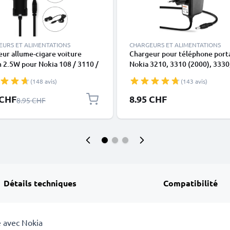
EURS ET ALIMENTATIONS
CHARGEURS ET ALIMENTATIONS
ur allume-cigare voiture
Chargeur pour téléphone port
 2.5W pour Nokia 108 / 3110 /
Nokia 3210, 3310 (2000), 3330
 6210 / 6300 / 8800 / N8 / N70
3410, 5110, 6210, 6230, 6310, 
(148 avis)
(143 avis)
/ E71 / Asha 300 - 1.1m 5V 0.5A
8210, 8310, 8810, 8850 -
mA
Alimentation 0.5A / 500mA
écial
 CHF
8.95 CHF
Prix normal
8.95 CHF
smartphone, Cordon / Câble d
Charge 1.4m
Détails techniques
Compatibilité
 avec Nokia