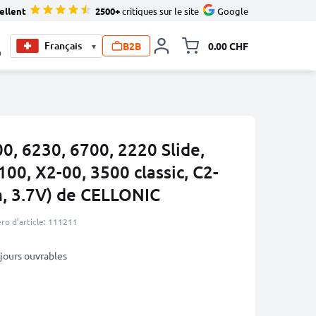
ellent
2500+
critiques sur le site
Google
B2B
0.00 CHF
▾
Toggle minicart, Le pan
0
0, 6230, 6700, 2220 Slide,
100, X2-00, 3500 classic, C2-
, 3.7V) de CELLONIC
o d’article: 111211
3 jours ouvrables