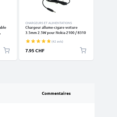
CHARGEURS ET ALIMENTATIONS
ACCESSOI
able
Chargeur allume-cigare voiture
Perche à 
,
3.5mm 2.5W pour Nokia 2100 / 8310
téléphon
6310i,
/ 8800 / 8810 / 8850 / 8890 / 8910 /
extensibl
(42 avis)
8910i / 9110 - 1.5m 5V 0.5A / 500mA
télécom
smartpho
Prix spéc
7.95 CHF
13.95 
e
GoPro, A
Commentaires