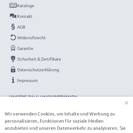
Qualitätsgeprüfter Motorola RAZR V3 / V3 Akku
Kataloge
Kontakt
Lange Akkulaufzeit: Motorola Akku BA700, BR50,
AGB
710mAh Kapazität
✔ Motorola RAZR V3 / V3 Akku wechseln und Sorgen
Widerrufsrecht
um die Akkulaufzeit vergessen
Garantie
✔ Lange Nutzung ohne Zwischenladung -
Sicherheit & Zertifikate
Hochleistungsakku lieferte neue Power für Ihr
Mobiltelefon
Datenschutzerklärung
✔ Hohe Kapazität und Lange Laufzeit - Zusatzakku mit
Impressum
hoher Kapazität 710mAh
✔ Kein Kapazitätsverlust - Dank moderner Lithium
UNSERE ZAHLUNGSOPTIONEN
×
Zellen ohne Memory-Effekt
✔ 100% kompatibler Ersatz für Motorola BA700, BR50
Wir verwenden Cookies, um Inhalte und Werbung zu
Original-Akku
personalisieren, Funktionen für soziale Medien
UNSERE VERSANDPARTNER
anzubieten und unseren Datenverkehr zu analysieren. Sie