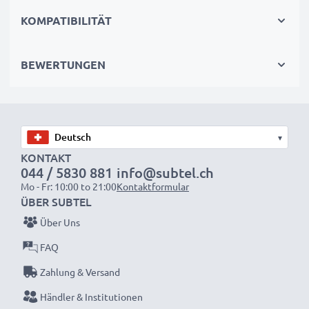
Herausforderungen.
KOMPATIBILITÄT
Motorola RAZR V3 / V3 Smartphoneakku BA700,
BEWERTUNGEN
BR50:
Marke:
CELLONIC Mobile Phone Replacement Battery
Kapazität
: 710mAh
Spannung
: 3.6V - 3.7V
▾
Zelltyp
KONTAKT
: Li Ion
044 / 5830 881
info@subtel.ch
Abmessungen
: 49.74 x 33.39 x 4.92mm
Mo - Fr: 10:00 to 21:00
Kontaktformular
Farbe
: silber
ÜBER SUBTEL
Ersetzt:
BA700, BR50 Originalakku
Über Uns
FAQ
Zahlung & Versand
CELLONIC Handy Ersatz Akku BA700, BR50: Lange
Akkulaufzeit und lange Lebensdauer.
Händler & Institutionen