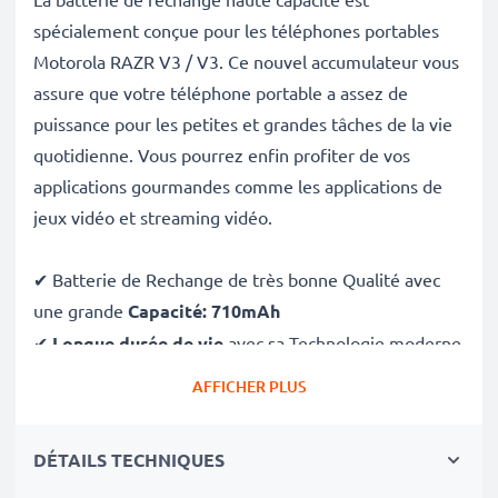
spécialement conçue pour les téléphones portables
Motorola RAZR V3 / V3. Ce nouvel accumulateur vous
assure que votre téléphone portable a assez de
puissance pour les petites et grandes tâches de la vie
quotidienne. Vous pourrez enfin profiter de vos
applications gourmandes comme les applications de
jeux vidéo et streaming vidéo.
✔ Batterie de Rechange de très bonne Qualité avec
une grande
Capacité: 710mAh
✔
Longue durée de vie
avec sa Technologie moderne
au lithium sans effet de mémoire
AFFICHER PLUS
✔
Sécurité et Fiabilité Garanties contre
: Courts-
Circuits, Surchauffes, Surtensions
DÉTAILS TECHNIQUES
✔ Chaque Cellules sont séparement testées et