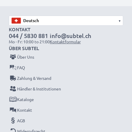
wieder mit voller Leistung und verkleinern Sie Ihren
ökologischen Fußabdruck durch Recycling und
Vermeidung von Elektroschrott.
▾
Entscheiden Sie sich für CELLONIC und machen Sie
KONTAKT
044 / 5830 881
info@subtel.ch
keine Abstriche bei der Qualität!
Mo - Fr: 10:00 to 21:00
Kontaktformular
ÜBER SUBTEL
Über Uns
FAQ
Zahlung & Versand
Händler & Institutionen
Kataloge
Kontakt
AGB
Widerrufsrecht