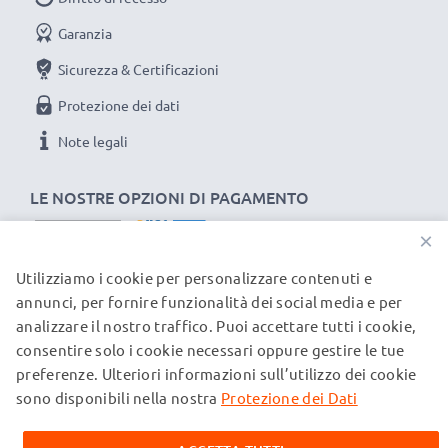
Garanzia
Sicurezza & Certificazioni
Protezione dei dati
Note legali
LE NOSTRE OPZIONI DI PAGAMENTO
×
Utilizziamo i cookie per personalizzare contenuti e
I NOSTRI PARTNER DI SPEDIZIONE
annunci, per fornire funzionalità dei social media e per
analizzare il nostro traffico. Puoi accettare tutti i cookie,
consentire solo i cookie necessari oppure gestire le tue
© subtel.ch 2026
preferenze. Ulteriori informazioni sull’utilizzo dei cookie
Tutti i prezzi sono comprensivi di IVA e al netto dei costi di
spedizione. Si prega di notare che tutti i marchi citati sono
sono disponibili nella nostra
Protezione dei Dati
marchi registrati dei rispettivi proprietari e vengono
menzionati sulle nostre pagine web esclusivamente per