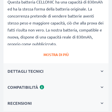
Questa batteria CELLONIC ha una capacità di 830mAh
ed ha la stessa forma della batteria originale. La
concorrenza pretende di vendere batterie aventi
stesso peso e maggiore capacità, ciò che alla prova dei
fatti risulta non vero. La nostra batteria, compatible e
nuova, dispone di una capacità reale di 830mAh,
proprio come pubblicizzato.
Grandi prestazioni: batteria GPNTA2217 compatibile
MOSTRA DI PIÙ
Le nostre batterie sostitutive forniscono
continuamente altissime performance in termini di
DETTAGLI TECNICI
potenza & autonomia. Le prestazioni eguagliano o
superano quelle della vecchia batteria originale
Jenoptik, raggiungendo un altissimo numero di cicli di
COMPATIBILITÀ
carica-scarica.
Qualità superiore & alti standard di sicurezza
RECENSIONI
Specialisti dal 2004, le nostre batterie di ricambio sono