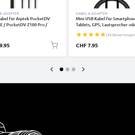
 & ADAPTER
KABEL & ADAPTER
abel für Aiptek PocketDV
Mini USB Kabel für Smartphon
E / PocketDV Z100 Pro /
Tablets, GPS, Lautsprecher od
tDV Z200 LE / PocketDV Z200
Kopfhörer - Ladekabel und
(54 Bewertungen
V, DVD, Blu-Ray, Kamera,
Datenkabel 1m 1A PVC schwa
e – AV-Kabel, RCA-Stecker,
9.95
CHF 7.95
-Video Composite