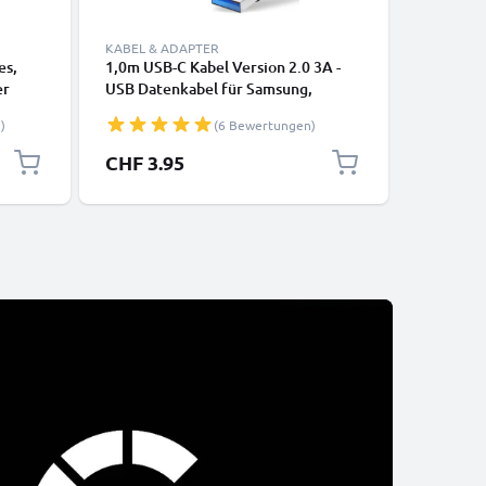
KABEL & ADAPTER
KABEL & 
es,
1,0m USB-C Kabel Version 2.0 3A -
Lightning
er
USB Datenkabel für Samsung,
iPhone 14
Huawei, Google Pixel, iPhone,
SE Handy
)
(6 Bewertungen)
rz
Canon, Panasonic Lumix, Sony,
Datenkab
GoPro uvm PVC schwarz
CHF 3.95
CHF 12