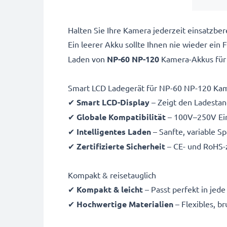
Halten Sie Ihre Kamera jederzeit einsatzb
Ein leerer Akku sollte Ihnen nie wieder ein
Laden von
NP-60 NP-120
Kamera-Akkus fü
Smart LCD Ladegerät für NP-60 NP-120 Ka
✔
Smart LCD-Display
– Zeigt den Ladestand
✔
Globale Kompatibilität
– 100V–250V Ein
✔
Intelligentes Laden
– Sanfte, variable S
✔
Zertifizierte Sicherheit
– CE- und RoHS-z
Kompakt & reisetauglich
✔
Kompakt & leicht
– Passt perfekt in jed
✔
Hochwertige Materialien
– Flexibles, b