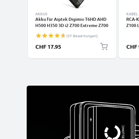
AKKUS
KABEL
Akku für Aiptek Digimio T6HD AHD
RCA-K
H500 H350 3D i2 Z700 Extreme Z700
Z100 L
Z600 Z500 PLUS 1180mAh von
Pocke
(37 Bewertungen)
CELLONIC
Pro, T
Konsol
CHF 17.95
CHF 
Audio