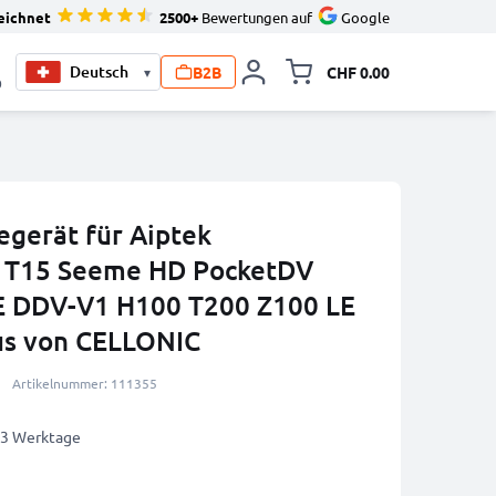
eichnet
2500+
Bewertungen auf
Google
B2B
CHF 0.00
▾
Minikarte um
0
gerät für Aiptek
 T15 Seeme HD PocketDV
E DDV-V1 H100 T200 Z100 LE
us von CELLONIC
Artikelnummer: 111355
2-3 Werktage