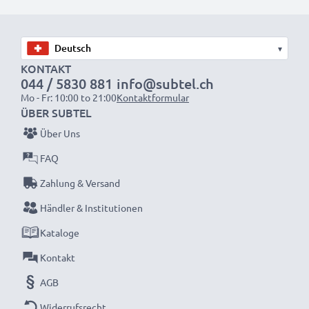
wieder mit voller Leistung und verkleinern Sie Ihren
ökologischen Fußabdruck durch Recycling und
Vermeidung von Elektroschrott.
▾
KONTAKT
044 / 5830 881
info@subtel.ch
Entscheiden Sie sich für CELLONIC und machen Sie
Mo - Fr: 10:00 to 21:00
Kontaktformular
keine Abstriche bei der Qualität!
ÜBER SUBTEL
Über Uns
FAQ
Zahlung & Versand
Händler & Institutionen
Kataloge
Kontakt
AGB
Widerrufsrecht