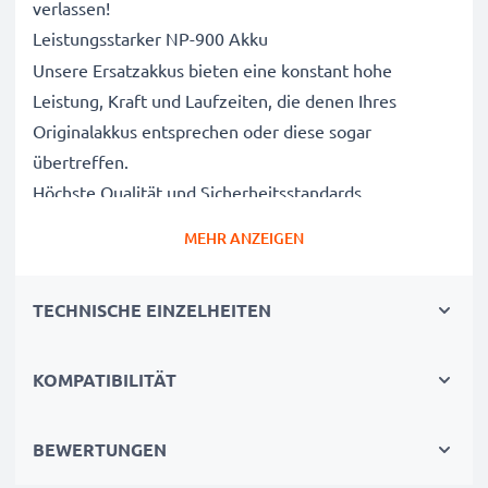
verlassen!
Leistungsstarker NP-900 Akku
Unsere Ersatzakkus bieten eine konstant hohe
Leistung, Kraft und Laufzeiten, die denen Ihres
Originalakkus entsprechen oder diese sogar
übertreffen.
Höchste Qualität und Sicherheitsstandards
Als Batteriespezialisten seit 2004 werden alle unsere
MEHR ANZEIGEN
Ersatzbatterien während des gesamten
Produktionsprozesses strengen und rigorosen Tests
TECHNISCHE EINZELHEITEN
unterzogen und entsprechen den höchsten EU-
Normen und darüber hinaus.
Die umweltfreundliche Alternative
KOMPATIBILITÄT
Ein neuer CELLONIC Akku ist im Vergleich zum
Neukauf eines Endgerätes die günstigere und
BEWERTUNGEN
umweltfreundlichere Alternative. Nutzen Sie Ihr Gerät