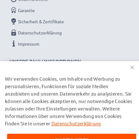
Garantie
Sicherheit & Zertifikate
Datenschutzerklärung
Impressum
UNSERE ZAHLUNGSOPTIONEN
×
Wir verwenden Cookies, um Inhalte und Werbung zu
personalisieren, Funktionen für soziale Medien
UNSERE VERSANDPARTNER
anzubieten und unseren Datenverkehr zu analysieren. Sie
können alle Cookies akzeptieren, nur notwendige Cookies
zulassen oder Ihre Einstellungen verwalten. Weitere
© subtel.ch 2026
Informationen über unsere Verwendung von Cookies
Alle Preise verstehen sich inklusive Mehrwertsteuer und
zuzüglich Versandkosten. Bitte beachten Sie, dass alle
finden Sie in unserer
Datenschutzerklärung
aufgeführten Marken eingetragene Marken ihrer jeweiligen
Inhaber sind und ausschließlich zur Information über unsere