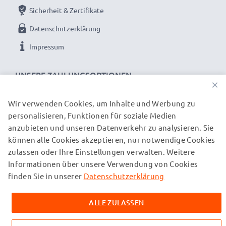
dass er exakt in das Akkufach Ihres Laptops passt.
Sicherheit & Zertifikate
Datenschutzerklärung
Impressum
UNSERE ZAHLUNGSOPTIONEN
×
Wir verwenden Cookies, um Inhalte und Werbung zu
personalisieren, Funktionen für soziale Medien
UNSERE VERSANDPARTNER
anzubieten und unseren Datenverkehr zu analysieren. Sie
können alle Cookies akzeptieren, nur notwendige Cookies
zulassen oder Ihre Einstellungen verwalten. Weitere
© subtel.ch 2026
Informationen über unsere Verwendung von Cookies
Alle Preise verstehen sich inklusive Mehrwertsteuer und
zuzüglich Versandkosten. Bitte beachten Sie, dass alle
finden Sie in unserer
Datenschutzerklärung
aufgeführten Marken eingetragene Marken ihrer jeweiligen
Inhaber sind und ausschließlich zur Information über unsere
ALLE ZULASSEN
Produkte auf unseren Webseiten genannt werden.