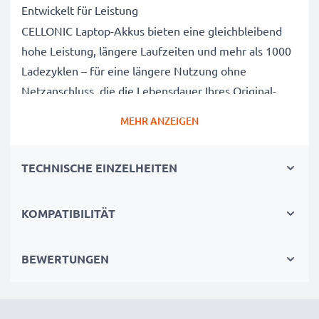
Entwickelt für Leistung
CELLONIC Laptop-Akkus bieten eine gleichbleibend
hohe Leistung, längere Laufzeiten und mehr als 1000
Ladezyklen – für eine längere Nutzung ohne
Netzanschluss, die die Lebensdauer Ihres Original-
Laptop-Akkus erreicht oder übertrifft
MEHR ANZEIGEN
CE-, FCC- & RoHS-geprüft
Unsere Akkuzellen der Klasse A werden rigoros
TECHNISCHE EINZELHEITEN
getestet, um ein optimales Sicherheitsniveau zu
gewährleisten, und verfügen über einen integrierten
Kurzschluss-, Überhitzungs- und
KOMPATIBILITÄT
Überspannungsschutz
3 Jahre Garantie
BEWERTUNGEN
Als spezialisierter Anbieter seit 2004 stehen unsere
Ersatzakkus für hohe Qualität und zertifizierte
Standards – deshalb erhalten Sie eine 36-monatige