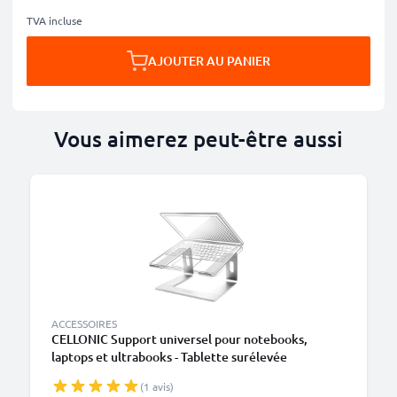
TVA incluse
AJOUTER AU PANIER
Vous aimerez peut-être aussi
ACCESSOIRES
CELLONIC Support universel pour notebooks,
laptops et ultrabooks - Tablette surélevée
ergonomique réglable et refroidissante en
(1 avis)
aluminium léger de 26 cm