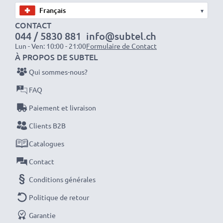
grâce au recyclage.
▾
CONTACT
044 / 5830 881
info@subtel.ch
Veuillez noter: >> Une batterie de remplacement
Lun - Ven: 10:00 - 21:00
Formulaire de Contact
lithium-ion avec une capacité plus élevée (1000mAh
À PROPOS DE SUBTEL
ou plus) dépassera légèrement en bas ou à l’arrière
Qui sommes-nous?
mais conviendra tout de même à l’utilisation. Elle est
FAQ
cependant bien compatible avec votre ordinateur.
Paiement et livraison
Optez pour CELLONIC et ne faites aucun compromis
Clients B2B
sur la qualité. Passez votre commande dès maintenant
Catalogues
!
Contact
Conditions générales
Politique de retour
Garantie