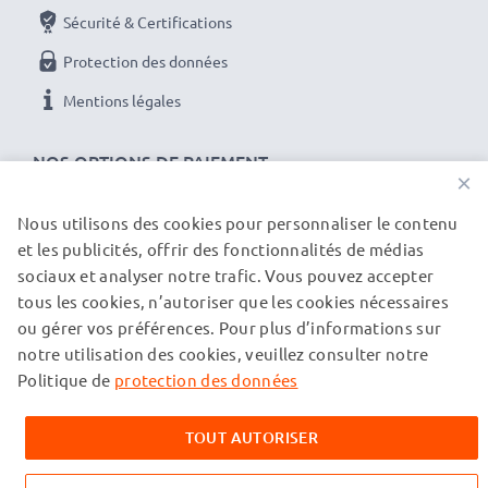
Sécurité & Certifications
Protection des données
Mentions légales
NOS OPTIONS DE PAIEMENT
×
Nous utilisons des cookies pour personnaliser le contenu
et les publicités, offrir des fonctionnalités de médias
NOS PARTENAIRES DE LIVRAISON
sociaux et analyser notre trafic. Vous pouvez accepter
tous les cookies, n’autoriser que les cookies nécessaires
ou gérer vos préférences. Pour plus d’informations sur
© subtel.ch 2026
notre utilisation des cookies, veuillez consulter notre
Tous les prix incluent la TVA et excluent les frais de port.
Veuillez noter que toutes les marques citées sont des
Politique de
protection des données
marques déposées de leurs propriétaires respectifs et sont
mentionnées sur nos pages web uniquement pour fournir des
TOUT AUTORISER
informations sur nos produits.