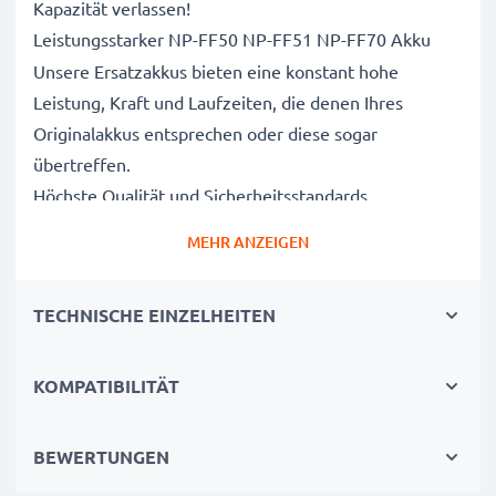
Kapazität verlassen!
Leistungsstarker NP-FF50 NP-FF51 NP-FF70 Akku
Unsere Ersatzakkus bieten eine konstant hohe
Leistung, Kraft und Laufzeiten, die denen Ihres
Originalakkus entsprechen oder diese sogar
übertreffen.
Höchste Qualität und Sicherheitsstandards
Als Batteriespezialisten seit 2004 werden alle unsere
MEHR ANZEIGEN
Ersatzbatterien während des gesamten
Produktionsprozesses strengen und rigorosen Tests
TECHNISCHE EINZELHEITEN
unterzogen und entsprechen den höchsten EU-
Normen und darüber hinaus.
Die umweltfreundliche Alternative
KOMPATIBILITÄT
Ein neuer CELLONIC Akku ist im Vergleich zum
Neukauf eines Endgerätes die günstigere und
BEWERTUNGEN
umweltfreundlichere Alternative. Nutzen Sie Ihr Gerät