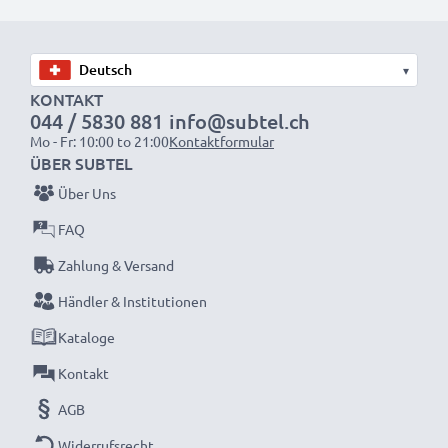
wieder mit voller Leistung und verkleinern Sie Ihren
ökologischen Fußabdruck durch Recycling und
Vermeidung von Elektroschrott.
▾
KONTAKT
044 / 5830 881
info@subtel.ch
Entscheiden Sie sich für CELLONIC und machen Sie
Mo - Fr: 10:00 to 21:00
Kontaktformular
keine Abstriche bei der Qualität!
ÜBER SUBTEL
Über Uns
FAQ
Zahlung & Versand
Händler & Institutionen
Kataloge
Kontakt
AGB
Widerrufsrecht