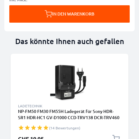
IN DEN WARENKORB
Das könnte Ihnen auch gefallen
LADETECHNIK
NP-FM50 FM30 FM55H Ladegerät für Sony HDR-
SR1 HDR-HC1 GV-D1000 CCD-TRV138 DCR-TRV460
TRV350 TRV250 TRV22 Kamera-Akkus von
(14 Bewertungen)
CELLONIC
CHF 19.95