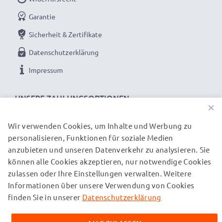
Garantie
Sicherheit & Zertifikate
Datenschutzerklärung
Impressum
UNSERE ZAHLUNGSOPTIONEN
×
Wir verwenden Cookies, um Inhalte und Werbung zu
personalisieren, Funktionen für soziale Medien
UNSERE VERSANDPARTNER
anzubieten und unseren Datenverkehr zu analysieren. Sie
können alle Cookies akzeptieren, nur notwendige Cookies
zulassen oder Ihre Einstellungen verwalten. Weitere
© subtel.ch 2026
Informationen über unsere Verwendung von Cookies
Alle Preise verstehen sich inklusive Mehrwertsteuer und
zuzüglich Versandkosten. Bitte beachten Sie, dass alle
finden Sie in unserer
Datenschutzerklärung
aufgeführten Marken eingetragene Marken ihrer jeweiligen
Inhaber sind und ausschließlich zur Information über unsere