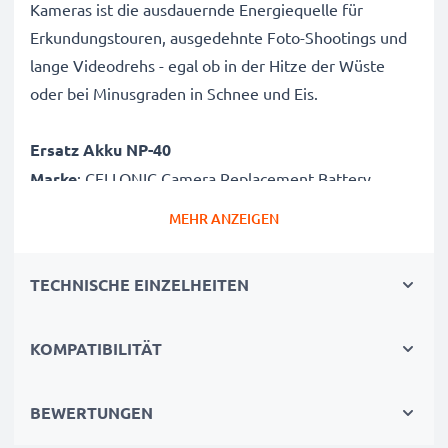
Kameras ist die ausdauernde Energiequelle für
Erkundungstouren, ausgedehnte Foto-Shootings und
lange Videodrehs - egal ob in der Hitze der Wüste
oder bei Minusgraden in Schnee und Eis.
Ersatz Akku NP-40
Marke
: CELLONIC Camera Replacement Battery
Kapazität
: 700mAh Zusatzakku
MEHR ANZEIGEN
Spannung
: 3.7V
Zelltyp
: Lithium Ionen Akkupack / Battery Pack
TECHNISCHE EINZELHEITEN
Farbe
: grau
Alternative für / Ersetzt:
NP-40 Originalakku
KOMPATIBILITÄT
CELLONIC Ersatz Kamera Akku NP-40: Power für
BEWERTUNGEN
hochwertige Fotos. Qualitätsgeprüfter Akku