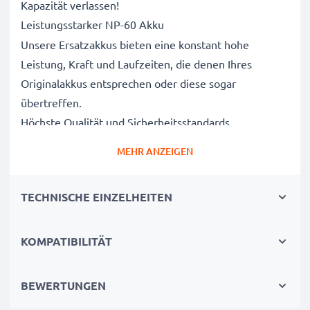
Kapazität verlassen!
Leistungsstarker NP-60 Akku
Unsere Ersatzakkus bieten eine konstant hohe
Leistung, Kraft und Laufzeiten, die denen Ihres
Originalakkus entsprechen oder diese sogar
übertreffen.
Höchste Qualität und Sicherheitsstandards
Als Batteriespezialisten seit 2004 werden alle unsere
MEHR ANZEIGEN
Ersatzbatterien während des gesamten
Produktionsprozesses strengen und rigorosen Tests
TECHNISCHE EINZELHEITEN
unterzogen und entsprechen den höchsten EU-
Normen und darüber hinaus.
Die umweltfreundliche Alternative
KOMPATIBILITÄT
Ein neuer CELLONIC Akku ist im Vergleich zum
Neukauf eines Endgerätes die günstigere und
BEWERTUNGEN
umweltfreundlichere Alternative. Nutzen Sie Ihr Gerät