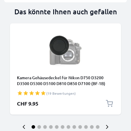
Das könnte Ihnen auch gefallen
Kamera Gehäusedeckel für Nikon D750 D3200
D3500 D5300 D5100 D810 D850 D7100 (BF-1B)
Schutzkappe - Nikkor F Mount - AF-S AF-P AI
(19 Bewertungen)
Objektivanschluss Kappe - Camera Body Cap
Bajonett Schutz Deckel
CHF 9.95