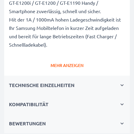
GT-E1200i / GT-E1200 / GT-E1190 Handy /
Smartphone zuverlässig, schnell und sicher.
Mit der 1A / 1000mA hohen Ladegeschwindigkeit ist
Ihr Samsung Mobiltelefon in kurzer Zeit aufgeladen
und bereit für lange Betriebszeiten (Fast Charger /
Schnellladekabel).
Schnelles Laden mit breiter Kompatibilität:
MEHR ANZEIGEN
Connector Ladekabel / Netzteil
✔ Connector Anschluss / Stecker - Aufladekabel für
TECHNISCHE EINZELHEITEN
alle Handys mit Connector Ladebuchse /
Ladeanschluss
✔ Kurze Ladezeiten & schnelles Laden -
KOMPATIBILITÄT
Akkuladegerät mit 1A / 1000mA hoher
Ladegeschwindigkeit
BEWERTUNGEN
✔ Langlebig verarbeitetes Netzladegerät -