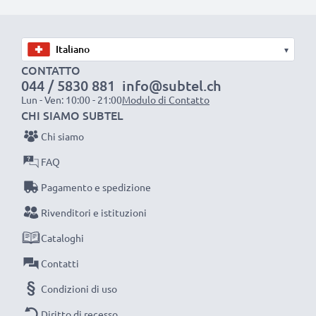
pila
✔ Ricarica la tua batteria conformemente alla sua
tensione di esercizio
▾
✔ Filo resistente e flessibile, ma che non si aggroviglia
CONTATTO
044 / 5830 881
info@subtel.ch
+ Materiale piacevole al tatto
Lun - Ven: 10:00 - 21:00
Modulo di Contatto
✔ Sicurezza certificata: protezione da corto circuito,
CHI SIAMO SUBTEL
surriscaldamento e sovratensione
Chi siamo
FAQ
Caricatore CELLONIC: un caricabatterie dall’ottimo
rapporto qualità-prezzo
Pagamento e spedizione
Rivenditori e istituzioni
AC Adapter / Power Supply:
Cataloghi
Marca: CELLONIC
Contatti
Collegamento 1: Connettore
Tensione di uscita / Output Volt: 5V
Condizioni di uso
Amperaggio / Output ampere: 1A / 1000mA
Diritto di recesso