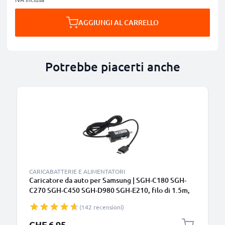
AGGIUNGI AL CARRELLO
Potrebbe piacerti anche
CARICABATTERIE E ALIMENTATORI
Caricatore da auto per Samsung | SGH-C180 SGH-
C270 SGH-C450 SGH-D980 SGH-E210, filo di 1.5m,
ricarica rapida in macchina a 5V 0.5A / 500mA
(142 recensioni)
Caricabatteria potente e sicuro
CHF 6.95