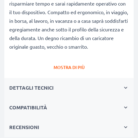
risparmiare tempo e sarai rapidamente operativo con
il tuo dispositivo. Compatto ed ergonomico, in viaggio,
in borsa, al lavoro, in vacanza o a casa saprà soddisfarti
egregiamente anche sotto il profilo della sicurezza e
della durata. Un degno ricambio di un caricatore
originale guasto, vecchio o smarrito.
Autonomia e flessibilità:
un caricatore che fa bene
MOSTRA DI PIÙ
alla tua batteria
✔ Tempi di ricarica ridotti, senza spiacevoli pause per
DETTAGLI TECNICI
ricaricare
✔ Qualità costruttive modernissime: efficiente,
COMPATIBILITÀ
leggero, che non scalda né ingombra
✔ Non stressa le celle: test approfonditi delle
componenti evitano un rapido logorio delle celle,
RECENSIONI
favorendo una ridotta usura e una lunga vita utile della