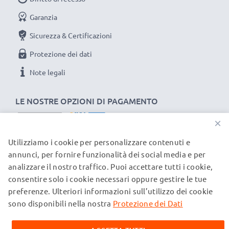
Potenza / Power Watt: 5W
Garanzia
Sicurezza & Certificazioni
Protezione dei dati
Note legali
LE NOSTRE OPZIONI DI PAGAMENTO
×
Utilizziamo i cookie per personalizzare contenuti e
I NOSTRI PARTNER DI SPEDIZIONE
annunci, per fornire funzionalità dei social media e per
analizzare il nostro traffico. Puoi accettare tutti i cookie,
consentire solo i cookie necessari oppure gestire le tue
© subtel.ch 2026
preferenze. Ulteriori informazioni sull’utilizzo dei cookie
Tutti i prezzi sono comprensivi di IVA e al netto dei costi di
spedizione. Si prega di notare che tutti i marchi citati sono
sono disponibili nella nostra
Protezione dei Dati
marchi registrati dei rispettivi proprietari e vengono
menzionati sulle nostre pagine web esclusivamente per