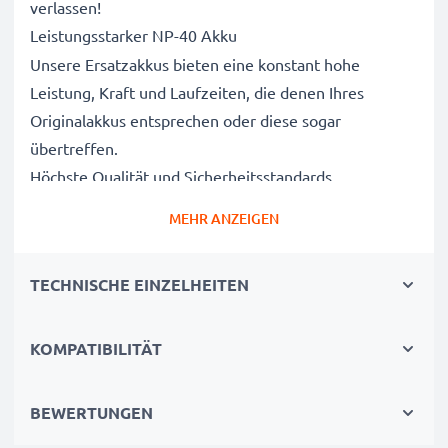
verlassen!
Leistungsstarker NP-40 Akku
Unsere Ersatzakkus bieten eine konstant hohe
Leistung, Kraft und Laufzeiten, die denen Ihres
Originalakkus entsprechen oder diese sogar
übertreffen.
Höchste Qualität und Sicherheitsstandards
Als Batteriespezialisten seit 2004 werden alle unsere
MEHR ANZEIGEN
Ersatzbatterien während des gesamten
Produktionsprozesses strengen und rigorosen Tests
TECHNISCHE EINZELHEITEN
unterzogen und entsprechen den höchsten EU-
Normen und darüber hinaus.
Die umweltfreundliche Alternative
KOMPATIBILITÄT
Ein neuer CELLONIC Akku ist im Vergleich zum
Neukauf eines Endgerätes die günstigere und
BEWERTUNGEN
umweltfreundlichere Alternative. Nutzen Sie Ihr Gerät