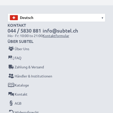
wieder mit voller Leistung und verkleinern Sie Ihren
ökologischen Fußabdruck durch Recycling und
Vermeidung von Elektroschrott.
▾
KONTAKT
044 / 5830 881
info@subtel.ch
Entscheiden Sie sich für CELLONIC und machen Sie
Mo - Fr: 10:00 to 21:00
Kontaktformular
keine Abstriche bei der Qualität!
ÜBER SUBTEL
Über Uns
FAQ
Zahlung & Versand
Händler & Institutionen
Kataloge
Kontakt
AGB
Widerrufsrecht