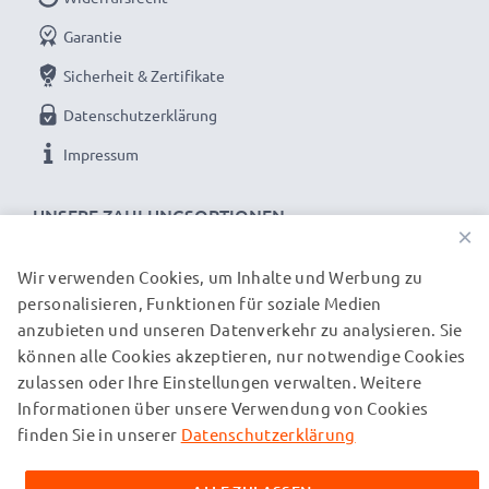
Garantie
Sicherheit & Zertifikate
Datenschutzerklärung
Impressum
UNSERE ZAHLUNGSOPTIONEN
×
Wir verwenden Cookies, um Inhalte und Werbung zu
personalisieren, Funktionen für soziale Medien
UNSERE VERSANDPARTNER
anzubieten und unseren Datenverkehr zu analysieren. Sie
können alle Cookies akzeptieren, nur notwendige Cookies
zulassen oder Ihre Einstellungen verwalten. Weitere
© subtel.ch 2026
Informationen über unsere Verwendung von Cookies
Alle Preise verstehen sich inklusive Mehrwertsteuer und
zuzüglich Versandkosten. Bitte beachten Sie, dass alle
finden Sie in unserer
Datenschutzerklärung
aufgeführten Marken eingetragene Marken ihrer jeweiligen
Inhaber sind und ausschließlich zur Information über unsere