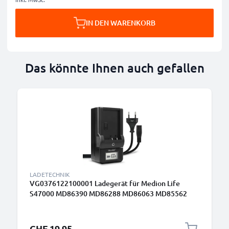
IN DEN WARENKORB
Das könnte Ihnen auch gefallen
LADETECHNIK
VG0376122100001 Ladegerät für Medion Life
S47000 MD86390 MD86288 MD86063 MD85562
Kamera-Akkus von CELLONIC
CHF 19.95