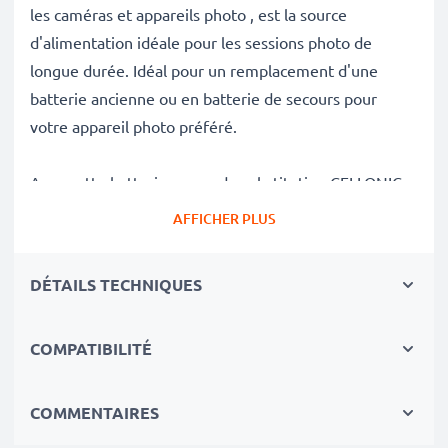
les caméras et appareils photo , est la source
d'alimentation idéale pour les sessions photo de
longue durée. Idéal pour un remplacement d'une
batterie ancienne ou en batterie de secours pour
votre appareil photo préféré.
Avec cette batterie neuve de substitution CELLONIC,
retrouvez la performance de votre appareil photo
AFFICHER PLUS
comme au jour de son achat.
DÉTAILS TECHNIQUES
✔
Batterie de rechange de très bonne qualité
avec
une grande
Capacité: 700mAh
COMPATIBILITÉ
✔
Longue durée de vie
avec sa Technologie moderne
au lithium sans effet de mémoire
✔
Sécurité et Fiabilité Garanties contre
: Courts-
COMMENTAIRES
Circuits, Surchauffes, Surtensions