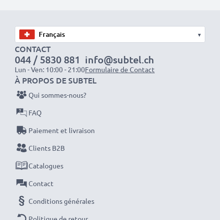
✔
Les batteries sont testées et contrôlées
par des
professionels compétants
▾
✔
100% compatible
avec votre batterie d'origine
CONTACT
NP-40
044 / 5830 881
info@subtel.ch
Lun - Ven: 10:00 - 21:00
Formulaire de Contact
Données techniques:
À PROPOS DE SUBTEL
Marque:
CELLONIC
Qui sommes-nous?
Capacité
: 700mAh
FAQ
Tension
: 3.7V
Paiement et livraison
Type de cellule
: Lithium Ion
Clients B2B
Couleur
: gris
Catalogues
Avec CELLONIC – vous avez une batterie neuve de
Contact
rechange pas chère et de grande qualité pour votre
Conditions générales
appareil .
Politique de retour