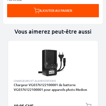
AJOUTER AU PANIER
Vous aimerez peut-être aussi
CHARGEURS ET ALIMENTATIONS
Chargeur VG0376122100001 de batterie
VG0376122100001 pour appareils photo Medion
Life S47000 MD86390 MD86288 MD86063
MD85562 de CELLONIC
19.95 CHF