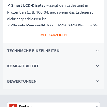
✔
Smart LCD-Display
– Zeigt den Ladestand in
Prozent an (z. B. 100 %), auch wenn das Ladegerät
nicht angeschlossen ist
✔
Globale Kompatibilität
– 100V–250V Eingang für
weltweiten Einsatz
MEHR ANZEIGEN
✔
Intelligentes Laden
– Sanfte, variable Spannung
verlängert die Lebensdauer des Akkus
TECHNISCHE EINZELHEITEN
✔
Zertifizierte Sicherheit
– CE- und RoHS-zertifiziert
mit Schutz vor Überladung, Überhitzung und
KOMPATIBILITÄT
Kurzschluss
Kompakt & reisetauglich
BEWERTUNGEN
✔
Kompakt & leicht
– Passt perfekt in jede
Kameratasche
✔
Hochwertige Materialien
– Flexibles,
bruchsicheres Ladekabel und Netzteil
▾