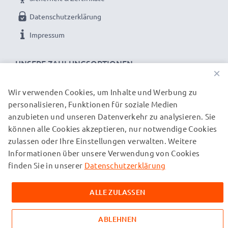
Datenschutzerklärung
Impressum
UNSERE ZAHLUNGSOPTIONEN
×
Wir verwenden Cookies, um Inhalte und Werbung zu
personalisieren, Funktionen für soziale Medien
UNSERE VERSANDPARTNER
anzubieten und unseren Datenverkehr zu analysieren. Sie
können alle Cookies akzeptieren, nur notwendige Cookies
zulassen oder Ihre Einstellungen verwalten. Weitere
© subtel.ch 2026
Informationen über unsere Verwendung von Cookies
Alle Preise verstehen sich inklusive Mehrwertsteuer und
zuzüglich Versandkosten. Bitte beachten Sie, dass alle
finden Sie in unserer
Datenschutzerklärung
aufgeführten Marken eingetragene Marken ihrer jeweiligen
Inhaber sind und ausschließlich zur Information über unsere
ALLE ZULASSEN
Produkte auf unseren Webseiten genannt werden.
ABLEHNEN