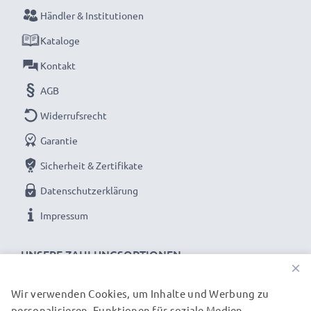
aufladen.
Händler & Institutionen
Kataloge
Verpassen Sie nie wieder einen Moment mit dem
Kontakt
kompakten LCD-Ladegerät von CELLONIC. Jetzt
AGB
bestellen mit schneller Lieferung und 3 Jahren
Garantie!
Widerrufsrecht
Garantie
Sicherheit & Zertifikate
Datenschutzerklärung
Impressum
UNSERE ZAHLUNGSOPTIONEN
×
Wir verwenden Cookies, um Inhalte und Werbung zu
personalisieren, Funktionen für soziale Medien