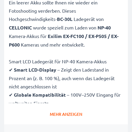
Ein leerer Akku sollte Ihnen nie wieder ein
Fotoshooting verderben. Dieses
Hochgeschwindigkeits-
BC-30L
Ladegerät von
CELLONIC
wurde speziell zum Laden von
NP-40
Kamera-Akkus für
Exilim EX-FC100 / EX-P505 / EX-
P600
Kameras und mehr entwickelt.
Smart LCD Ladegerät für NP-40 Kamera-Akkus
✔
Smart LCD-Display
– Zeigt den Ladestand in
Prozent an (z. B. 100 %), auch wenn das Ladegerät
nicht angeschlossen ist
✔
Globale Kompatibilität
– 100V–250V Eingang für
weltweiten Einsatz
✔
Intelligentes Laden
– Sanfte, variable Spannung
MEHR ANZEIGEN
verlängert die Lebensdauer des Akkus
✔
Zertifizierte Sicherheit
– CE- und RoHS-zertifiziert