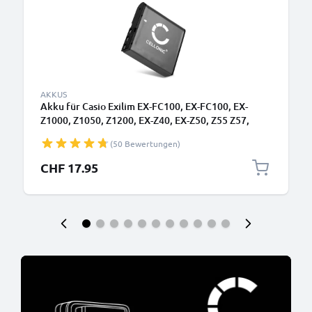
AKKUS
Akku für Casio Exilim EX-FC100, EX-FC100, EX-
Z1000, Z1050, Z1200, EX-Z40, EX-Z50, Z55 Z57,
Z500 EX-Z650, EX-Z700 EX-Z850 Pro, EX-P505 -
(50 Bewertungen)
950mAh, Batterie NP-40
CHF 17.95