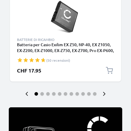
BATTERIE DI RICAMBIO
Batteria per Casio Exilim EX Z50, NP-40, EX Z1050,
EX-Z200, EX-Z1000, EX-Z750, EX-Z700, Pro EX-P600,
EX-Z40, FC100 950mAh , marca CELLONIC, ricambi
(50 recensioni)
di lunga durata per macchine fotografiche e
videocamere
CHF 17.95