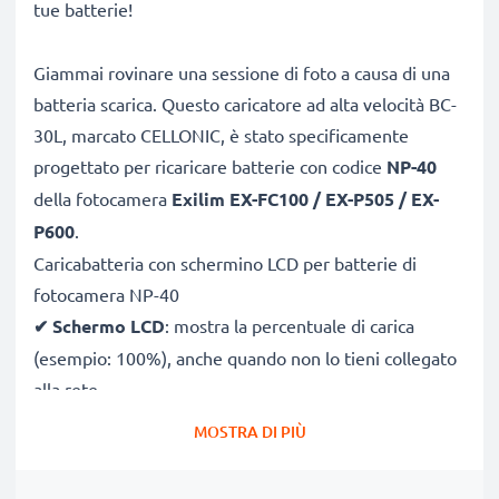
tue batterie!
Giammai rovinare una sessione di foto a causa di una
batteria scarica. Questo caricatore ad alta velocità BC-
30L, marcato CELLONIC, è stato specificamente
progettato per ricaricare batterie con codice
NP-40
della fotocamera
Exilim EX-FC100 / EX-P505 / EX-
P600
.
Caricabatteria con schermino LCD per batterie di
fotocamera NP-40
✔
Schermo LCD
: mostra la percentuale di carica
(esempio: 100%), anche quando non lo tieni collegato
alla rete
✔
Compatibilità universale
: 100V–250V input
MOSTRA DI PIÙ
flessibile, utilizzabile ovunque, in Italia, Europa o fuori
Europa