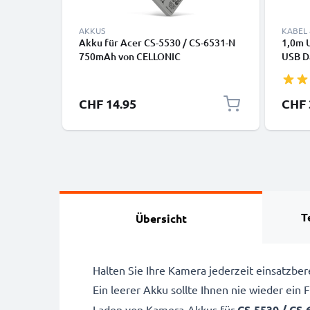
AKKUS
KABEL
Akku für Acer CS-5530 / CS-6531-N
1,0m U
750mAh von CELLONIC
USB D
Huawei
Canon,
GoPro
CHF 14.95
CHF 
T
Übersicht
Halten Sie Ihre Kamera jederzeit einsatzb
Ein leerer Akku sollte Ihnen nie wieder ein
Laden von
Kamera-Akkus für
CS-5530 / CS-