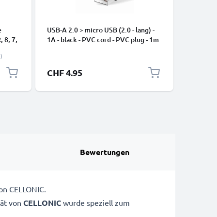
e
USB-A 2.0 > micro USB (2.0 - lang) -
USB C Ty
, 8, 7,
1A - black - PVC cord - PVC plug - 1m
Apple iP
-
Pro, 16 P
)
Samsung 
Google Pi
CHF 4.95
CHF 2.
XL Xiaom
Pro+, No
13 3A Sc
Bewertungen
von CELLONIC.
ät von
CELLONIC
wurde speziell zum