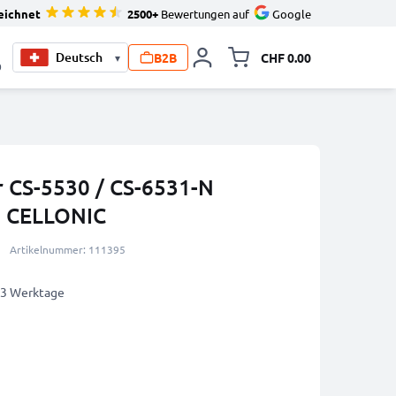
eichnet
2500+
Bewertungen auf
Google
B2B
CHF 0.00
▾
Minikarte um
0
r CS-5530 / CS-6531-N
n CELLONIC
Artikelnummer: 111395
2-3 Werktage