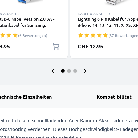
 & ADAPTER
KABEL & ADAPTER
SB-C Kabel Version 2.0 3A -
Lightning 8 Pin Kabel für Appl
atenkabel für Samsung,
iPhone 14, 13, 12, 11, X, XS, XR
, Google Pixel, iPhone,
SE Handy Ladekabel - 1m weiß 
(6 Bewertungen)
(37 Bewertungen
 Panasonic Lumix, Sony,
Datenkabel für Smartphone
 uvm PVC schwarz
3.95
CHF 12.95
echnische Einzelheiten
Kompatibilität
ereit mit diesem schnellladenden Acer Kamera-Akku-Ladegerät 
 Fotoshooting verderben. Dieses Hochgeschwindigkeits-
Ladeger
6531-N
Kameras und mehr entwickelt.