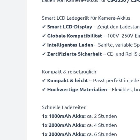
Smart LCD Ladegerät für Kamera-Akkus
✔
Smart LCD-Display
– Zeigt den Ladestand
✔
Globale Kompatibilität
– 100V–250V Ein
✔
Intelligentes Laden
– Sanfte, variable S
✔
Zertifizierte Sicherheit
– CE- und RoHS-z
Kompakt & reisetauglich
✔
Kompakt & leicht
– Passt perfekt in jed
✔
Hochwertige Materialien
– Flexibles, b
Schnelle Ladezeiten
1x 1000mAh Akku:
ca. 2 Stunden
1x 2000mAh Akku:
ca. 4 Stunden
1x 3000mAh Akku:
ca. 6 Stunden