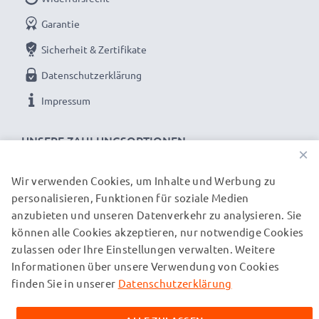
Garantie
Sicherheit & Zertifikate
Datenschutzerklärung
Impressum
UNSERE ZAHLUNGSOPTIONEN
×
Wir verwenden Cookies, um Inhalte und Werbung zu
personalisieren, Funktionen für soziale Medien
UNSERE VERSANDPARTNER
anzubieten und unseren Datenverkehr zu analysieren. Sie
können alle Cookies akzeptieren, nur notwendige Cookies
zulassen oder Ihre Einstellungen verwalten. Weitere
© subtel.ch 2026
Informationen über unsere Verwendung von Cookies
Alle Preise verstehen sich inklusive Mehrwertsteuer und
zuzüglich Versandkosten. Bitte beachten Sie, dass alle
finden Sie in unserer
Datenschutzerklärung
aufgeführten Marken eingetragene Marken ihrer jeweiligen
Inhaber sind und ausschließlich zur Information über unsere