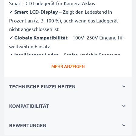
Smart LCD Ladegerät für Kamera-Akkus
✔
Smart LCD-Display
– Zeigt den Ladestand in
Prozent an (z. B. 100 %), auch wenn das Ladegerät
nicht angeschlossen ist
✔
Globale Kompatibilität
– 100V–250V Eingang für
weltweiten Einsatz
✔
Intelligentes Laden
– Sanfte, variable Spannung
verlängert die Lebensdauer des Akkus
MEHR ANZEIGEN
✔
Zertifizierte Sicherheit
– CE- und RoHS-zertifiziert
mit Schutz vor Überladung, Überhitzung und
TECHNISCHE EINZELHEITEN
Kurzschluss
KOMPATIBILITÄT
Kompakt & reisetauglich
✔
Kompakt & leicht
– Passt perfekt in jede
Kameratasche
BEWERTUNGEN
✔
Hochwertige Materialien
– Flexibles,