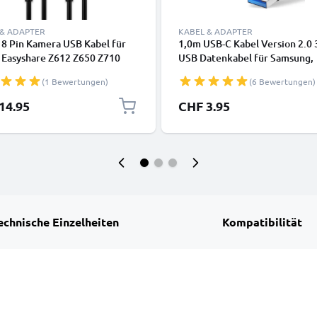
 & ADAPTER
KABEL & ADAPTER
 8 Pin Kamera USB Kabel für
1,0m USB-C Kabel Version 2.0 
 Easyshare Z612 Z650 Z710
USB Datenkabel für Samsung,
Z981 Z1012 IS Z8612 IS ZD710
Huawei, Google Pixel, iPhone,
(1 Bewertungen)
(6 Bewertungen)
713 C813 V10003 P880 P850
Canon, Panasonic Lumix, Sony,
M863 Video-/ Fotokameras - U-
GoPro uvm PVC schwarz
14.95
CHF 3.95
nkabel 2.0, PVC Ladekabel
echnische Einzelheiten
Kompatibilität