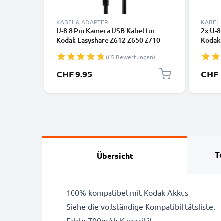
KABEL & ADAPTER
KABEL
U-8 8 Pin Kamera USB Kabel für
2x U-8
Kodak Easyshare Z612 Z650 Z710
Kodak
Z740 Z981 Z1012 IS Z8612 IS ZD710
Z740 
(65 Bewertungen)
ZX1 C713 C813 V10003 P880 P850
ZX1 C
M753 M863 Video-/ Fotokameras - U-
M753 
CHF 9.95
CHF 
8 Datenkabel 2.0, PVC Ladekabel
8 Date
T
Übersicht
100% kompatibel mit Kodak Akkus
Siehe die vollständige Kompatibilitätsliste.
Echte 700mAh Kapazität