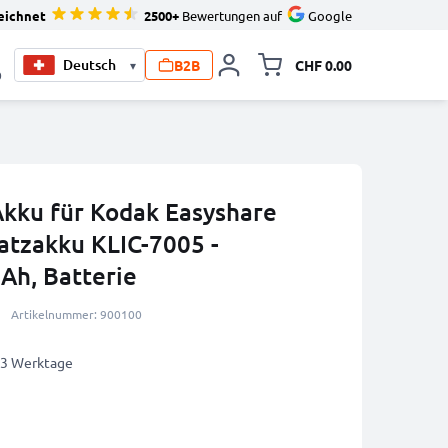
eichnet
2500+
Bewertungen auf
Google
B2B
CHF 0.00
▾
Minikarte um
0
Akku für Kodak Easyshare
atzakku KLIC-7005 -
h, Batterie
Artikelnummer: 900100
2-3 Werktage