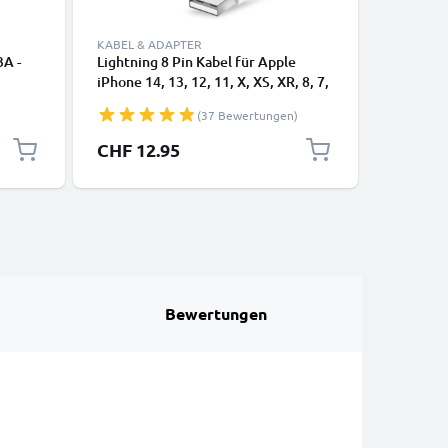
KABEL & ADAPTER
3A -
Lightning 8 Pin Kabel für Apple
USB-A 2.0
iPhone 14, 13, 12, 11, X, XS, XR, 8, 7,
1A - blac
SE Handy Ladekabel - 1m weiß -
(37 Bewertungen)
Datenkabel für Smartphone
CHF 12.95
CHF 4.
Bewertungen