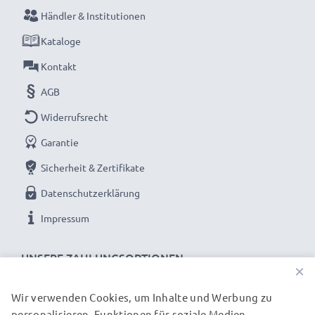
aufladen.
Händler & Institutionen
Kataloge
Verpassen Sie nie wieder einen Moment mit dem
Kontakt
kompakten LCD-Ladegerät von CELLONIC. Jetzt
AGB
bestellen mit schneller Lieferung und 3 Jahren
Garantie!
Widerrufsrecht
Garantie
Sicherheit & Zertifikate
Datenschutzerklärung
Impressum
UNSERE ZAHLUNGSOPTIONEN
×
Wir verwenden Cookies, um Inhalte und Werbung zu
personalisieren, Funktionen für soziale Medien