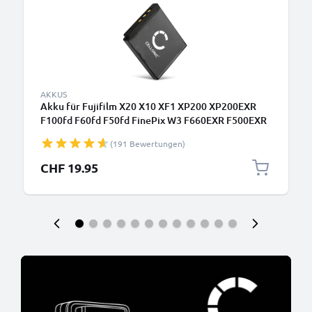
AKKUS
Akku für Fujifilm X20 X10 XF1 XP200 XP200EXR
F100fd F60fd F50fd FinePix W3 F660EXR F500EXR
NP-50 700mAh von CELLONIC
(191 Bewertungen)
CHF 19.95