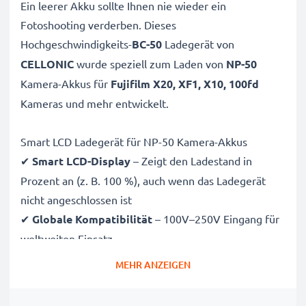
Ein leerer Akku sollte Ihnen nie wieder ein
Fotoshooting verderben. Dieses
Hochgeschwindigkeits-
BC-50
Ladegerät von
CELLONIC
wurde speziell zum Laden von
NP-50
Kamera-Akkus für
Fujifilm X20, XF1, X10, 100fd
Kameras und mehr entwickelt.
Smart LCD Ladegerät für NP-50 Kamera-Akkus
✔
Smart LCD-Display
– Zeigt den Ladestand in
Prozent an (z. B. 100 %), auch wenn das Ladegerät
nicht angeschlossen ist
✔
Globale Kompatibilität
– 100V–250V Eingang für
weltweiten Einsatz
✔
Intelligentes Laden
– Sanfte, variable Spannung
MEHR ANZEIGEN
verlängert die Lebensdauer des Akkus
✔
Zertifizierte Sicherheit
– CE- und RoHS-zertifiziert