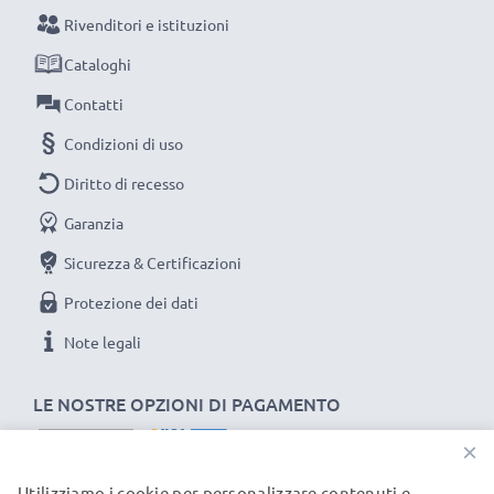
raggiungimento di efficienza desiderata ricarica
Rivenditori e istituzioni
completamente le batterie prima d‘impiegarle.
Cataloghi
Contatti
Non lasciarti scappare neanche uno scatto con
Condizioni di uso
questo caricabatteria intelligente, con schermo
LCD, marcato CELLONIC. Ordina ora, spedizione
Diritto di recesso
rapida e 3 anni di garanzia!
Garanzia
Sicurezza & Certificazioni
Protezione dei dati
Note legali
LE NOSTRE OPZIONI DI PAGAMENTO
×
Utilizziamo i cookie per personalizzare contenuti e