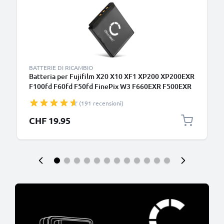
BATTERIE DI RICAMBIO
Batteria per Fujifilm X20 X10 XF1 XP200 XP200EXR
F100fd F60fd F50fd FinePix W3 F660EXR F500EXR
NP-50 700mAh , marca CELLONIC, ricambi di lunga
(191 recensioni)
durata per macchine fotografiche e videocamere
CHF 19.95