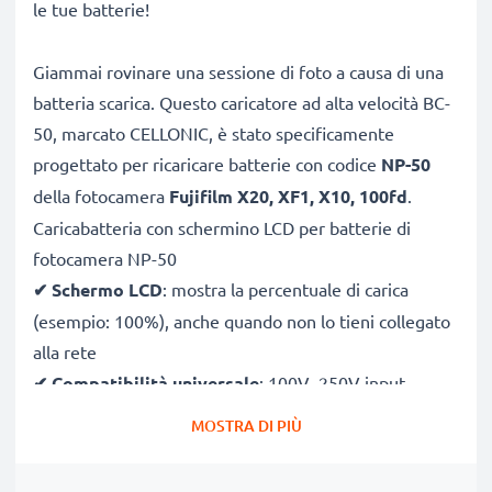
le tue batterie!
Giammai rovinare una sessione di foto a causa di una
batteria scarica. Questo caricatore ad alta velocità BC-
50, marcato CELLONIC, è stato specificamente
progettato per ricaricare batterie con codice
NP-50
della fotocamera
Fujifilm X20, XF1, X10, 100fd
.
Caricabatteria con schermino LCD per batterie di
fotocamera NP-50
✔
Schermo LCD
: mostra la percentuale di carica
(esempio: 100%), anche quando non lo tieni collegato
alla rete
✔
Compatibilità universale
: 100V–250V input
flessibile, utilizzabile ovunque, in Italia, Europa o fuori
MOSTRA DI PIÙ
Europa
✔
Ricarica intelligente
: la tensione variabile