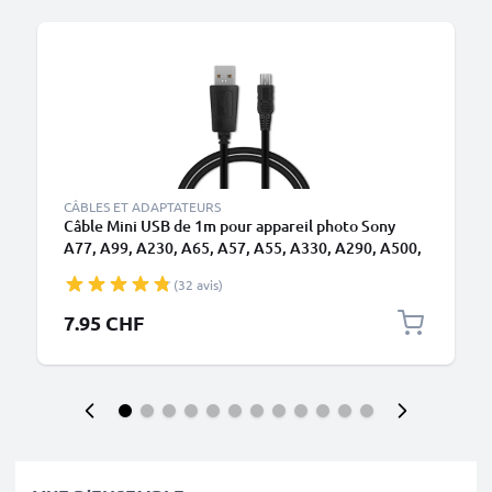
CÂBLES ET ADAPTATEURS
Câble Mini USB de 1m pour appareil photo Sony
A77, A99, A230, A65, A57, A55, A330, A290, A500,
A37, A33, A380, A580, A390 transfert de données
(32 avis)
1A noir PVC
7.95 CHF