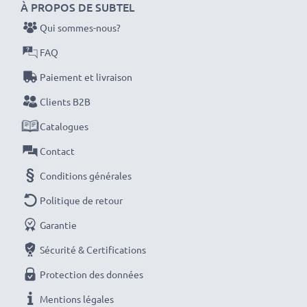
d'origine Sony NP-FS11
À PROPOS DE SUBTEL
Qui sommes-nous?
Données techniques:
FAQ
Marque:
CELLONIC
Paiement et livraison
Capacité
: 1400mAh
Clients B2B
Tension
: 3.6V - 3.7V
Type de cellule
: Lithium Ion
Catalogues
Couleur
: noir
Contact
Conditions générales
Avec CELLONIC – vous avez une batterie neuve de
Politique de retour
rechange pas chère et de grande qualité pour votre
appareil Sony CCD, DSC, DCR.
Garantie
Sécurité & Certifications
Commandez votre batterie facilement et en toute
Protection des données
sécurité
Mentions légales