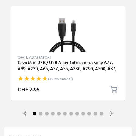
CAVI E ADATTATORI
Cavo Mini USB / USB A per fotocamera Sony A77,
A99, A230, A65, A57, A55, A330, A290, A500, A37,
A33, A380, A580, A390 1A cavetto dati e ricarica
(32 recensioni)
VMC-14UMB2, nero, PVC, 1m marca CELLONIC
CHF 7.95