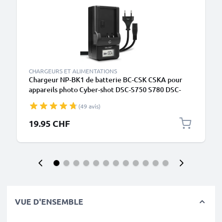
CHARGEURS ET ALIMENTATIONS
Chargeur NP-BK1 de batterie BC-CSK CSKA pour
appareils photo Cyber-shot DSC-S750 S780 DSC-
S950 S980 DSC-W180 W190 DSC-W370 MHS-CM5
(49 avis)
MHS-PM1 MHS-PM5 de CELLONIC
19.95 CHF
VUE D'ENSEMBLE