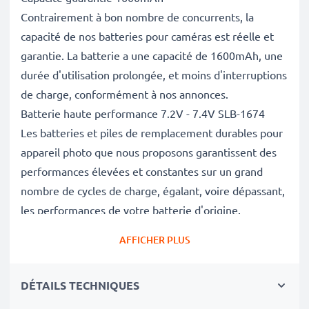
Contrairement à bon nombre de concurrents, la
capacité de nos batteries pour caméras est réelle et
garantie. La batterie a une capacité de 1600mAh, une
durée d'utilisation prolongée, et moins d'interruptions
de charge, conformément à nos annonces.
Batterie haute performance 7.2V - 7.4V SLB-1674
Les batteries et piles de remplacement durables pour
appareil photo que nous proposons garantissent des
performances élevées et constantes sur un grand
nombre de cycles de charge, égalant, voire dépassant,
les performances de votre batterie d'origine.
Excellentes normes de qualité et sécurité
AFFICHER PLUS
En tant que spécialistes de piles et batteries depuis
2004, chacune de nos piles de remplacement pour
DÉTAILS TECHNIQUES
caméras on fait l'objet de contrôles de qualité stricts
et rigoureux afin de respecter les normes de l'UE et