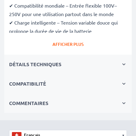
✔ Compatibilité mondiale – Entrée flexible 100V–
250V pour une utilisation partout dans le monde
✔ Charge intelligente – Tension variable douce qui
prolonge la durée de vie de la batterie
✔ Sécurité certifiée – Conforme aux normes CE et
AFFICHER PLUS
RoHS, avec protection contre la surcharge, la
surchauffe et les courts-circuits
DÉTAILS TECHNIQUES
Compact et prêt pour le voyage
✔ Compact et léger – Se glisse parfaitement dans
votre sac photo
COMPATIBILITÉ
✔ Matériaux durables de qualité – Comprend un câble
de charge flexible et incassable, ainsi qu’un
COMMENTAIRES
adaptateur secteur
Vitesses de charge rapides
▾