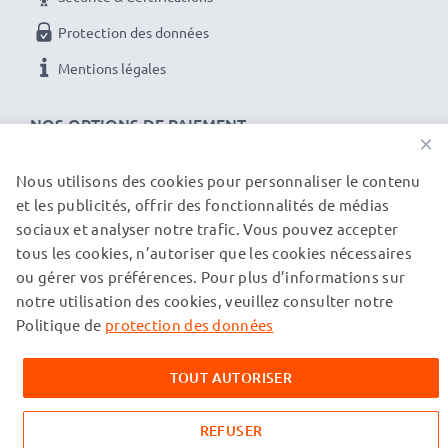
Protection des données
Mentions légales
NOS OPTIONS DE PAIEMENT
×
Nous utilisons des cookies pour personnaliser le contenu
et les publicités, offrir des fonctionnalités de médias
NOS PARTENAIRES DE LIVRAISON
sociaux et analyser notre trafic. Vous pouvez accepter
tous les cookies, n’autoriser que les cookies nécessaires
ou gérer vos préférences. Pour plus d’informations sur
© subtel.ch 2026
notre utilisation des cookies, veuillez consulter notre
Tous les prix incluent la TVA et excluent les frais de port.
Veuillez noter que toutes les marques citées sont des
Politique de
protection des données
marques déposées de leurs propriétaires respectifs et sont
mentionnées sur nos pages web uniquement pour fournir des
TOUT AUTORISER
informations sur nos produits.
REFUSER