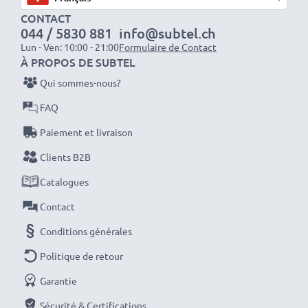
1x batterie 1000mAh : env. 2 heures
CONTACT
044 / 5830 881
info@subtel.ch
1x batterie 2000mAh : env. 4 heures
Lun - Ven: 10:00 - 21:00
Formulaire de Contact
1x batterie 3000mAh : env. 6 heures
À PROPOS DE SUBTEL
Qui sommes-nous?
REMARQUE : Pour des performances, une efficacité
FAQ
et une longévité optimales, chargez complètement
vos batteries avant leur première utilisation.
Paiement et livraison
Clients B2B
Ne ratez plus jamais un cliché avec ce chargeur de
Catalogues
batterie LCD intelligent et compact de CELLONIC.
Commandez dès maintenant pour une livraison rapide
Contact
et une garantie de 3 ans !
Conditions générales
Politique de retour
Garantie
Sécurité & Certifications