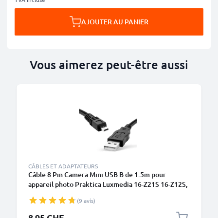
AJOUTER AU PANIER
Vous aimerez peut-être aussi
CÂBLES ET ADAPTATEURS
Câble 8 Pin Camera Mini USB B de 1.5m pour
appareil photo Praktica Luxmedia 16-Z21S 16-Z12S,
14-Z51 14-04, 12-03 12-Z5, 18-Z36 transfert de
(9 avis)
données noir PVC
8.95 CHF