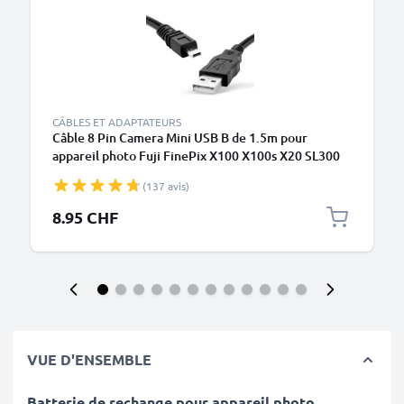
CÂBLES ET ADAPTATEURS
Câble 8 Pin Camera Mini USB B de 1.5m pour
appareil photo Fuji FinePix X100 X100s X20 SL300
X-Pro1 REAL 3D F31fd S4000 XF1 SL280 S2950
(137 avis)
T595 transfert de données noir PVC
8.95 CHF
VUE D'ENSEMBLE
Batterie de rechange pour appareil photo