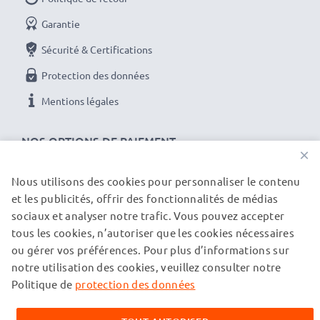
Garantie
Sécurité & Certifications
Protection des données
Mentions légales
NOS OPTIONS DE PAIEMENT
×
Nous utilisons des cookies pour personnaliser le contenu
et les publicités, offrir des fonctionnalités de médias
NOS PARTENAIRES DE LIVRAISON
sociaux et analyser notre trafic. Vous pouvez accepter
tous les cookies, n’autoriser que les cookies nécessaires
ou gérer vos préférences. Pour plus d’informations sur
© subtel.ch 2026
notre utilisation des cookies, veuillez consulter notre
Tous les prix incluent la TVA et excluent les frais de port.
Veuillez noter que toutes les marques citées sont des
Politique de
protection des données
marques déposées de leurs propriétaires respectifs et sont
mentionnées sur nos pages web uniquement pour fournir des