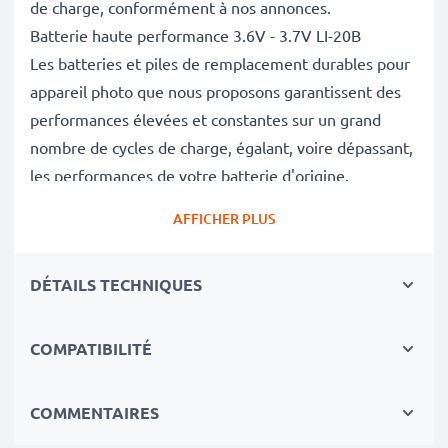
de charge, conformément à nos annonces.
Batterie haute performance 3.6V - 3.7V LI-20B
Les batteries et piles de remplacement durables pour
appareil photo que nous proposons garantissent des
performances élevées et constantes sur un grand
nombre de cycles de charge, égalant, voire dépassant,
les performances de votre batterie d'origine.
Excellentes normes de qualité et sécurité
AFFICHER PLUS
En tant que spécialistes de piles et batteries depuis
2004, chacune de nos piles de remplacement pour
DÉTAILS TECHNIQUES
caméras on fait l'objet de contrôles de qualité stricts
et rigoureux afin de respecter les normes de l'UE et
de les dépasser.
COMPATIBILITÉ
Indispensable pour tout équipement photo
Ces batteries de remplacement pour appareils photo
COMMENTAIRES
constituent une source d'énergie fiable pour les