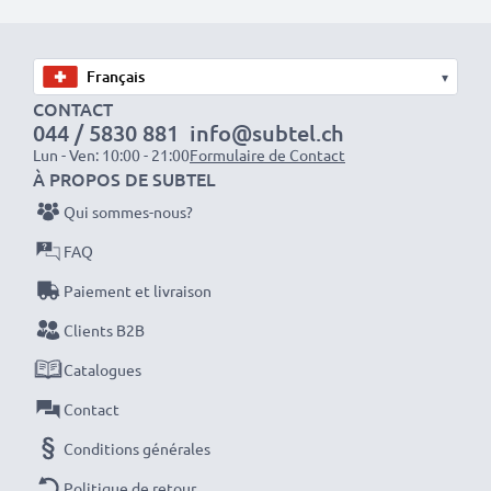
séances photo ou vidéo intensives et prolongées. Elles
sont parfaites comme batteries principales,
secondaires, de secours, de rechange, de réserve ou
▾
supplémentaires pour les professionnels et les
CONTACT
044 / 5830 881
info@subtel.ch
amateurs.
Lun - Ven: 10:00 - 21:00
Formulaire de Contact
À PROPOS DE SUBTEL
Optez pour CELLONIC et ne faites aucun compromis
Qui sommes-nous?
sur la qualité. Passez votre commande dès maintenant
FAQ
!
Paiement et livraison
Clients B2B
Catalogues
Contact
Conditions générales
Politique de retour