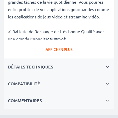
grandes tâches de la vie quotidienne. Vous pourrez
enfin profiter de vos applications gourmandes comme
les applications de jeux vidéo et streaming vidéo.
✔ Batterie de Rechange de très bonne Qualité avec
une grande
Capacité: 800mAh
✔
Longue durée de vie
avec sa Technologie moderne
AFFICHER PLUS
au lithium sans effet de mémoire
✔
Sécurité et Fiabilité Garanties contre
: Courts-
DÉTAILS TECHNIQUES
Circuits, Surchauffes, Surtensions
✔ Chaque Cellules sont séparement testées et
COMPATIBILITÉ
contrôlées par des professionels compétants
✔ 100% Similaire avec votre batterie d'origine LGIP-
531A LG
COMMENTAIRES
Données techniques: