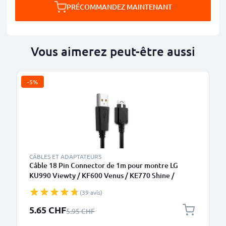
PRÉCOMMANDEZ MAINTENANT
Vous aimerez peut-être aussi
-5%
CÂBLES ET ADAPTATEURS
Câble 18 Pin Connector de 1m pour montre LG
KU990 Viewty / KF600 Venus / KE770 Shine /
KC550 Orsay / KC910 Renoir / KG320s data et
(39 avis)
charge noir en
Prix spécial
5.65 CHF
Prix normal
5.95 CHF