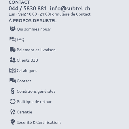
grâce au recyclage.
CONTACT
044 / 5830 881
info@subtel.ch
Lun - Ven: 10:00 - 21:00
Formulaire de Contact
Optez pour CELLONIC et ne faites aucun compromis
À PROPOS DE SUBTEL
sur la qualité. Passez votre commande dès maintenant
Qui sommes-nous?
!
FAQ
Paiement et livraison
Clients B2B
Catalogues
Contact
Conditions générales
Politique de retour
Garantie
Sécurité & Certifications