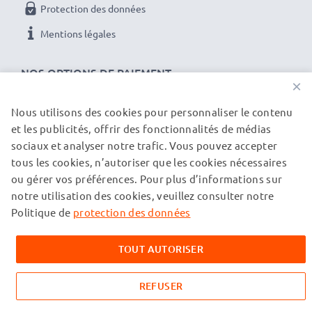
Protection des données
Mentions légales
NOS OPTIONS DE PAIEMENT
×
Nous utilisons des cookies pour personnaliser le contenu
et les publicités, offrir des fonctionnalités de médias
NOS PARTENAIRES DE LIVRAISON
sociaux et analyser notre trafic. Vous pouvez accepter
tous les cookies, n’autoriser que les cookies nécessaires
ou gérer vos préférences. Pour plus d’informations sur
© subtel.ch 2026
notre utilisation des cookies, veuillez consulter notre
Tous les prix incluent la TVA et excluent les frais de port.
Veuillez noter que toutes les marques citées sont des
Politique de
protection des données
marques déposées de leurs propriétaires respectifs et sont
mentionnées sur nos pages web uniquement pour fournir des
TOUT AUTORISER
informations sur nos produits.
REFUSER