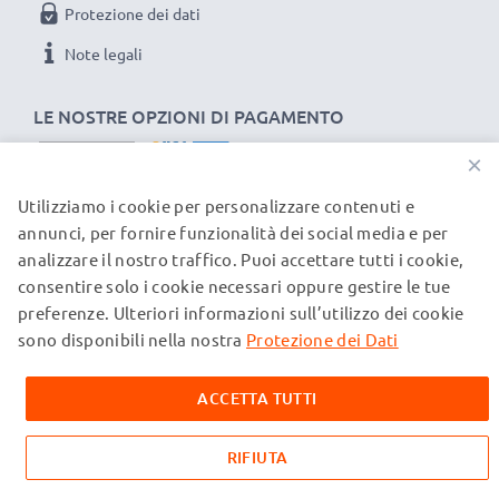
Protezione dei dati
Note legali
LE NOSTRE OPZIONI DI PAGAMENTO
×
Utilizziamo i cookie per personalizzare contenuti e
I NOSTRI PARTNER DI SPEDIZIONE
annunci, per fornire funzionalità dei social media e per
analizzare il nostro traffico. Puoi accettare tutti i cookie,
consentire solo i cookie necessari oppure gestire le tue
© subtel.ch 2026
preferenze. Ulteriori informazioni sull’utilizzo dei cookie
Tutti i prezzi sono comprensivi di IVA e al netto dei costi di
spedizione. Si prega di notare che tutti i marchi citati sono
sono disponibili nella nostra
Protezione dei Dati
marchi registrati dei rispettivi proprietari e vengono
menzionati sulle nostre pagine web esclusivamente per
ACCETTA TUTTI
fornire informazioni sui nostri prodotti.
RIFIUTA