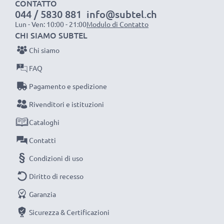
CONTATTO
044 / 5830 881
info@subtel.ch
nell’Unione Europea. Per questo siamo orgogliosi di
Lun - Ven: 10:00 - 21:00
Modulo di Contatto
fornirti una garanzia di ben 3 anni.
CHI SIAMO SUBTEL
La scelta ecosostenibile che ti fa anche risparmiare
Chi siamo
Sostituisci la batteria, non la macchina fotografica! È la
FAQ
scelta più intelligente e più ecosostenibile che tu
possa fare, efficientando e riducendo l’impatto
Pagamento e spedizione
ambientale e gli scarti superflui.
Rivenditori e istituzioni
Scegli CELLONIC, scegli la lunga durata e l'efficienza,
Cataloghi
non fare compromessi sulla qualità: ordina ora!
Contatti
Condizioni di uso
Diritto di recesso
Garanzia
Sicurezza & Certificazioni