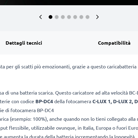
Dettagli tecnici
Compatibilità
ta per gli scatti più emozionanti, grazie a questo caricabatteri
a di una batteria scarica. Questo caricatore ad alta velocità B
tterie con codice
BP-DC4
della fotocamera
C-LUX 1, D-LUX 2, 
rie di fotocamera BP-DC4
arica (esempio: 100%), anche quando non lo tieni collegato alla 
ut flessibile, utilizzabile ovunque, in Italia, Europa o fuori Eur
ile aumenta la durata della batteria incrementando la longevità