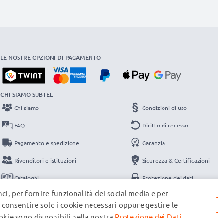
LE NOSTRE OPZIONI DI PAGAMENTO
CHI SIAMO SUBTEL
Chi siamo
Condizioni di uso
FAQ
Diritto di recesso
Pagamento e spedizione
Garanzia
Rivenditori e istituzioni
Sicurezza & Certificazioni
Cataloghi
Protezione dei dati
ci, per fornire funzionalità dei social media e per
Contatti
Note legali
e, consentire solo i cookie necessari oppure gestire le
ookie sono disponibili nella nostra
Protezione dei Dati