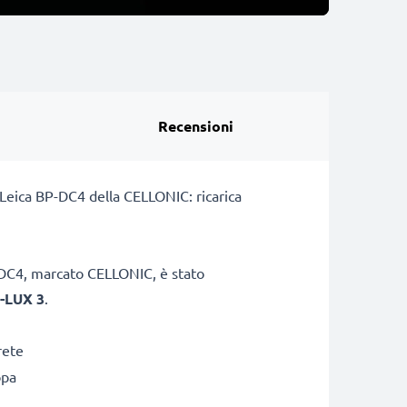
Recensioni
a Leica BP-DC4 della CELLONIC: ricarica
C-DC4, marcato CELLONIC, è stato
D-LUX 3
.
rete
opa