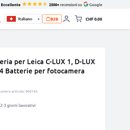
Eccellente
2500+
recensioni su
Google
B2B
CHF 0.00
▾
Allineare i
0
eria per Leica C-LUX 1, D-LUX
 4 Batterie per fotocamera
umero articolo: 900145
2-3 giorni lavorativi