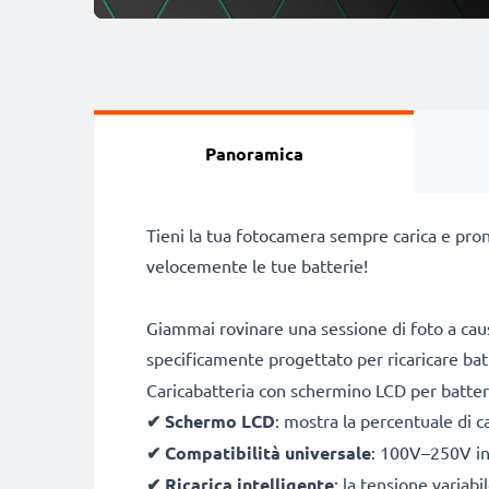
Panoramica
Tieni la tua fotocamera sempre carica e pron
velocemente le tue batterie!
Giammai rovinare una sessione di foto a caus
specificamente progettato per ricaricare ba
Caricabatteria con schermino LCD per batte
✔
Schermo LCD
: mostra la percentuale di c
✔
Compatibilità universale
: 100V–250V inp
✔
Ricarica intelligente
: la tensione variab