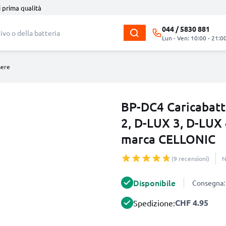
i prima qualità
044 / 5830 881
Lun - Ven: 10:00 - 21:0
mere
BP-DC4 Caricabatt
2, D-LUX 3, D-LUX
marca CELLONIC
(9 recensioni)
N
Disponibile
Consegna: 
CHF 4.95
Spedizione: