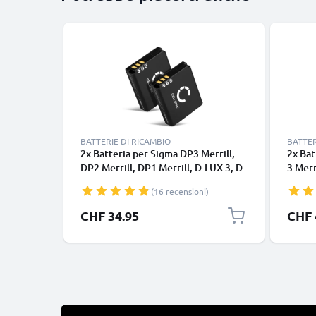
BATTERIE DI RICAMBIO
BATTER
2x Batteria per Sigma DP3 Merrill,
2x Bat
DP2 Merrill, DP1 Merrill, D-LUX 3, D-
3 Merr
LUX 2, 18645, BP-41 1100mAh ,
2 CLUX
(16 recensioni)
marca CELLONIC, ricambi di lunga
DC4 B
durata per macchine fotografiche e
Carica
CHF 34.95
CHF 
videocamere
sostit