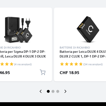
IE DI RICAMBIO
BATTERIE DI RICAMBIO
teria per Sigma DP-1 DP-2 DP-
Batteria per Leica DLUX 4 DLU
ill, Leica DLUX 4 DLUX 3 DLUX
DLUX 2 CLUX 1, DP-1 DP-2 DP-
 1, 18646 18645 18644 - BP-
Merrill, 18644 18645 18646
(4 recensioni)
(34 recensioni)
P-41 1100mAh +
1100mAh , marca CELLONIC, r
batteria BC-DC4 di Ricambio
di lunga durata per macchine
46.95
CHF 18.95
uzione scorta
fotografiche e videocamere