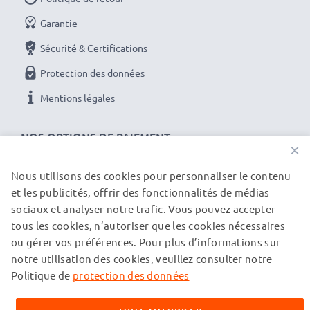
Garantie
Sécurité & Certifications
Protection des données
Mentions légales
NOS OPTIONS DE PAIEMENT
×
Nous utilisons des cookies pour personnaliser le contenu
et les publicités, offrir des fonctionnalités de médias
NOS PARTENAIRES DE LIVRAISON
sociaux et analyser notre trafic. Vous pouvez accepter
tous les cookies, n’autoriser que les cookies nécessaires
ou gérer vos préférences. Pour plus d’informations sur
© subtel.ch 2026
notre utilisation des cookies, veuillez consulter notre
Tous les prix incluent la TVA et excluent les frais de port.
Veuillez noter que toutes les marques citées sont des
Politique de
protection des données
marques déposées de leurs propriétaires respectifs et sont
mentionnées sur nos pages web uniquement pour fournir des