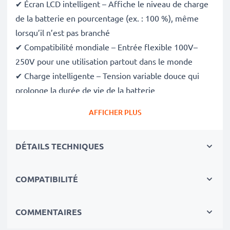
✔ Écran LCD intelligent – Affiche le niveau de charge
de la batterie en pourcentage (ex. : 100 %), même
lorsqu’il n’est pas branché
✔ Compatibilité mondiale – Entrée flexible 100V–
250V pour une utilisation partout dans le monde
✔ Charge intelligente – Tension variable douce qui
prolonge la durée de vie de la batterie
✔ Sécurité certifiée – Conforme aux normes CE et
AFFICHER PLUS
RoHS, avec protection contre la surcharge, la
surchauffe et les courts-circuits
DÉTAILS TECHNIQUES
Compact et prêt pour le voyage
✔ Compact et léger – Se glisse parfaitement dans
votre sac photo
COMPATIBILITÉ
✔ Matériaux durables de qualité – Comprend un câble
de charge flexible et incassable, ainsi qu’un
COMMENTAIRES
adaptateur secteur