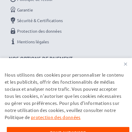
Garantie
Sécurité & Certifications
Protection des données
Mentions légales
NOS OPTIONS DE PAIEMENT
×
Nous utilisons des cookies pour personnaliser le contenu
et les publicités, offrir des fonctionnalités de médias
NOS PARTENAIRES DE LIVRAISON
sociaux et analyser notre trafic. Vous pouvez accepter
tous les cookies, n’autoriser que les cookies nécessaires
ou gérer vos préférences. Pour plus d’informations sur
© subtel.ch 2026
notre utilisation des cookies, veuillez consulter notre
Tous les prix incluent la TVA et excluent les frais de port.
Veuillez noter que toutes les marques citées sont des
Politique de
protection des données
marques déposées de leurs propriétaires respectifs et sont
mentionnées sur nos pages web uniquement pour fournir des