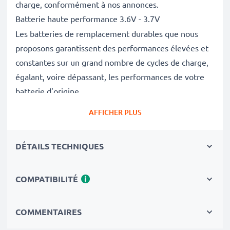
charge, conformément à nos annonces.
Batterie haute performance 3.6V - 3.7V
Les batteries de remplacement durables que nous
proposons garantissent des performances élevées et
constantes sur un grand nombre de cycles de charge,
égalant, voire dépassant, les performances de votre
batterie d'origine.
Excellentes normes de qualité et sécurité
AFFICHER PLUS
En tant que spécialistes des batteries depuis 2004,
chacune de nos batteries de remplacement fait l'objet
DÉTAILS TECHNIQUES
de contrôles de qualité stricts et rigoureux afin de
respecter les normes de l'UE.
Le choix durable
COMPATIBILITÉ
Optez pour le remplacement de la batterie plutôt que
celui de l'appareil. C'est le choix le plus avisé,
COMMENTAIRES
économique et respectueux de l'environnement. Non