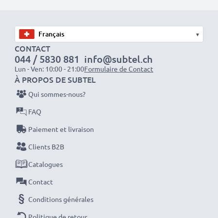
seulement cela vous permet d'économiser de l'argent,
mais aussi de réduire votre empreinte écologique
grâce au recyclage.
▾
CONTACT
044 / 5830 881
info@subtel.ch
Optez pour CELLONIC et ne faites aucun compromis
Lun - Ven: 10:00 - 21:00
Formulaire de Contact
sur la qualité. Passez votre commande dès maintenant
À PROPOS DE SUBTEL
!
Qui sommes-nous?
FAQ
Paiement et livraison
Clients B2B
Catalogues
Contact
Conditions générales
Politique de retour