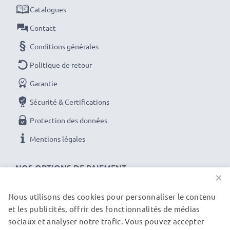
Chaque batterie CELLONIC est soumise à des tests
Catalogues
stricts pour garantir des performances élevées et
Contact
une alimentation durable. Commandez maintenant
pour une livraison rapide et une garantie de 3 ans !
Conditions générales
Politique de retour
Garantie
Sécurité & Certifications
Protection des données
Mentions légales
NOS OPTIONS DE PAIEMENT
×
Nous utilisons des cookies pour personnaliser le contenu
et les publicités, offrir des fonctionnalités de médias
NOS PARTENAIRES DE LIVRAISON
sociaux et analyser notre trafic. Vous pouvez accepter