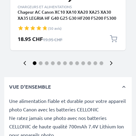
CHARGEURS ET ALIMENTATIONS
Chageur AC Canon XC10 XA10 XA20 XA25 XA30
XA35 LEGRIA HF G40 G25 G30 HF200 FS200 FS300
FS306 VIXIA HF G20 G10 HV30 HF10 HF20 HG10
(50 avis)
HG20 ZR500 - Dummy Battery CA-570 avec Câble de
ca. 3m de subtel
Prix spécial
18.95 CHF
Prix normal
19.95 CHF
VUE D'ENSEMBLE
Une alimentation fiable et durable pour votre appareil
photo Canon avec les batteries CELLONIC
Ne ratez jamais une photo avec nos batteries
CELLONIC de haute qualité 700mAh 7.4V Lithium Ion
pour appareils photo.