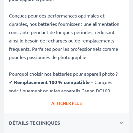
Conçues pour des performances optimales et
durables, nos batteries fournissent une alimentation
constante pendant de longues périodes, réduisant
ainsi le besoin de recharges ou de remplacements
fréquents. Parfaites pour les professionnels comme
pour les passionnés de photographie.
Pourquoi choisir nos batteries pour appareil photo ?
✔
Remplacement 100 % compatible
– Conçues
spécifiquement pour les appareils Canon DC100
DC201 DC95 DC10 DC20 et plus. Cliquez sur l’onglet
AFFICHER PLUS
Compatibilités pour la liste complète
✔
Capacité garantie de 700mAh
– Fournit 700mAh
DÉTAILS TECHNIQUES
7.4V pour de longues séances photo avec moins de
recharges