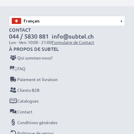
mais aussi de réduire votre empreinte écologique
grâce au recyclage.
Optez pour subtel et ne faites aucun compromis sur la
▾
qualité. Passez votre commande dès maintenant !
CONTACT
044 / 5830 881
info@subtel.ch
Lun - Ven: 10:00 - 21:00
Formulaire de Contact
À PROPOS DE SUBTEL
Qui sommes-nous?
FAQ
Paiement et livraison
Clients B2B
Catalogues
Contact
Conditions générales
Politique de retour