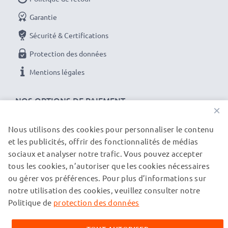
Garantie
Sécurité & Certifications
Protection des données
Mentions légales
NOS OPTIONS DE PAIEMENT
×
Nous utilisons des cookies pour personnaliser le contenu
et les publicités, offrir des fonctionnalités de médias
NOS PARTENAIRES DE LIVRAISON
sociaux et analyser notre trafic. Vous pouvez accepter
tous les cookies, n’autoriser que les cookies nécessaires
ou gérer vos préférences. Pour plus d’informations sur
© subtel.ch 2026
notre utilisation des cookies, veuillez consulter notre
Tous les prix incluent la TVA et excluent les frais de port.
Veuillez noter que toutes les marques citées sont des
Politique de
protection des données
marques déposées de leurs propriétaires respectifs et sont
mentionnées sur nos pages web uniquement pour fournir des