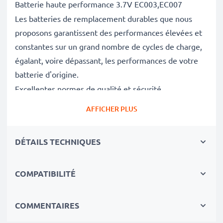
Batterie haute performance 3.7V EC003,EC007
Les batteries de remplacement durables que nous
proposons garantissent des performances élevées et
constantes sur un grand nombre de cycles de charge,
égalant, voire dépassant, les performances de votre
batterie d'origine.
Excellentes normes de qualité et sécurité
En tant que spécialistes des batteries depuis 2004,
AFFICHER PLUS
chacune de nos batteries de remplacement fait l'objet
de contrôles de qualité stricts et rigoureux afin de
DÉTAILS TECHNIQUES
respecter les normes de l'UE.
Le choix durable
Optez pour le remplacement de la batterie plutôt que
COMPATIBILITÉ
celui de l'appareil. C'est le choix le plus avisé,
économique et respectueux de l'environnement. Non
COMMENTAIRES
seulement cela vous permet d'économiser de l'argent,