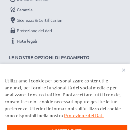
Garanzia
Sicurezza & Certificazioni
Protezione dei dati
Note legali
LE NOSTRE OPZIONI DI PAGAMENTO
×
Utilizziamo i cookie per personalizzare contenuti e
I NOSTRI PARTNER DI SPEDIZIONE
annunci, per fornire funzionalità dei social media e per
analizzare il nostro traffico. Puoi accettare tutti i cookie,
consentire solo i cookie necessari oppure gestire le tue
© subtel.ch 2026
preferenze. Ulteriori informazioni sull’utilizzo dei cookie
Tutti i prezzi sono comprensivi di IVA e al netto dei costi di
spedizione. Si prega di notare che tutti i marchi citati sono
sono disponibili nella nostra
Protezione dei Dati
marchi registrati dei rispettivi proprietari e vengono
menzionati sulle nostre pagine web esclusivamente per