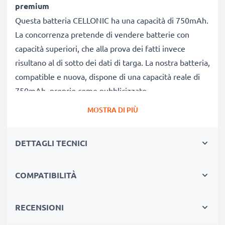
premium
Questa batteria CELLONIC ha una capacità di 750mAh.
La concorrenza pretende di vendere batterie con
capacità superiori, che alla prova dei fatti invece
risultano al di sotto dei dati di targa. La nostra batteria,
compatible e nuova, dispone di una capacità reale di
750mAh, proprio come pubblicizzato.
Grandi prestazioni: batteria EC003,EC007
MOSTRA DI PIÙ
Le nostre batterie sostitutive forniscono
continuamente altissime performance in termini di
DETTAGLI TECNICI
potenza & autonomia. Le prestazioni eguagliano o
superano quelle della vecchia batteria originale ,
raggiungendo un altissimo numero di cicli di carica-
COMPATIBILITÀ
scarica.
Qualità superiore & alti standard di sicurezza
RECENSIONI
Specialisti dal 2004, le nostre batterie di ricambio sono