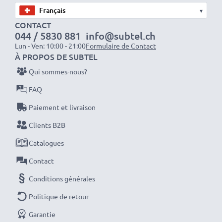
grâce au recyclage.
▾
CONTACT
044 / 5830 881
info@subtel.ch
Lun - Ven: 10:00 - 21:00
Formulaire de Contact
Optez pour CELLONIC et ne faites aucun compromis
À PROPOS DE SUBTEL
sur la qualité. Passez votre commande dès maintenant
Qui sommes-nous?
!
FAQ
Paiement et livraison
Clients B2B
Catalogues
Contact
Conditions générales
Politique de retour
Garantie