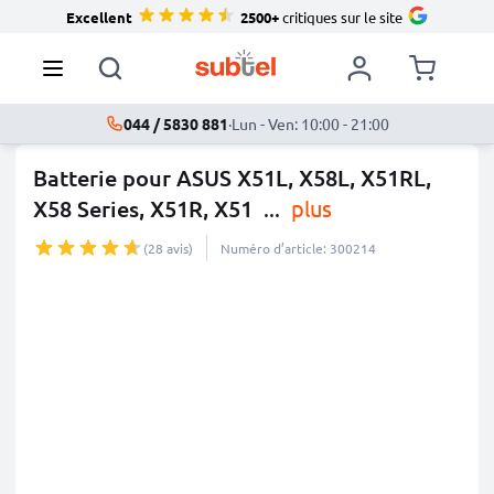
Excellent
2500+
critiques sur le site
044 / 5830 881
·
Lun - Ven: 10:00 - 21:00
Batterie pour ASUS X51L, X58L, X51RL,
X58 Series, X51R, X51
...
plus
(28 avis)
Numéro d’article: 300214