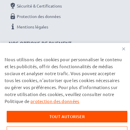
Sécurité & Certifications
Protection des données
Mentions légales
NOS OPTIONS DE PAIEMENT
×
Nous utilisons des cookies pour personnaliser le contenu
et les publicités, offrir des fonctionnalités de médias
NOS PARTENAIRES DE LIVRAISON
sociaux et analyser notre trafic. Vous pouvez accepter
tous les cookies, n’autoriser que les cookies nécessaires
ou gérer vos préférences. Pour plus d’informations sur
© subtel.ch 2026
notre utilisation des cookies, veuillez consulter notre
Tous les prix incluent la TVA et excluent les frais de port.
Veuillez noter que toutes les marques citées sont des
Politique de
protection des données
marques déposées de leurs propriétaires respectifs et sont
mentionnées sur nos pages web uniquement pour fournir des
TOUT AUTORISER
informations sur nos produits.