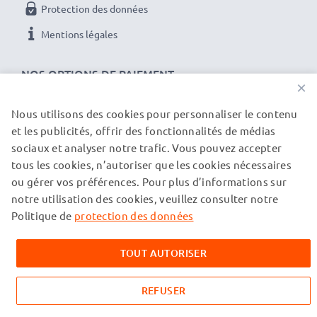
✔
100% compatible
avec votre batterie d'origine
Protection des données
Nikon EN-EL5
Mentions légales
Données techniques:
NOS OPTIONS DE PAIEMENT
×
Marque:
CELLONIC camera replacement battery
Capacité
: 1180mAh
Nous utilisons des cookies pour personnaliser le contenu
Tension
: 3.6V - 3.7V
et les publicités, offrir des fonctionnalités de médias
NOS PARTENAIRES DE LIVRAISON
sociaux et analyser notre trafic. Vous pouvez accepter
Type de cellule
: Lithium Ion
tous les cookies, n’autoriser que les cookies nécessaires
Couleur
: gris/noir
ou gérer vos préférences. Pour plus d’informations sur
© subtel.ch 2026
notre utilisation des cookies, veuillez consulter notre
Tous les prix incluent la TVA et excluent les frais de port.
Contenu du pack:
Veuillez noter que toutes les marques citées sont des
Politique de
protection des données
marques déposées de leurs propriétaires respectifs et sont
2x Batteries d'appareil photo CELLONIC pour
mentionnées sur nos pages web uniquement pour fournir des
remplacer un modèle EN-EL5
TOUT AUTORISER
informations sur nos produits.
1x Station de charge de batterie MH-61 avec affichage
LED
REFUSER
1x câble secteur pour brancher à station sur une prise