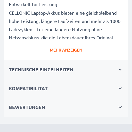
Entwickelt für Leistung
CELLONIC Laptop-Akkus bieten eine gleichbleibend
hohe Leistung, längere Laufzeiten und mehr als 1000
Ladezyklen – für eine längere Nutzung ohne
Netzanschluss, die die Lebensdauer Ihres Original-
Laptop-Akkus erreicht oder übertrifft
MEHR ANZEIGEN
CE-, FCC- & RoHS-geprüft
Unsere Akkuzellen der Klasse A werden rigoros
TECHNISCHE EINZELHEITEN
getestet, um ein optimales Sicherheitsniveau zu
gewährleisten, und verfügen über einen integrierten
Kurzschluss-, Überhitzungs- und
KOMPATIBILITÄT
Überspannungsschutz
3 Jahre Garantie
BEWERTUNGEN
Als spezialisierter Anbieter seit 2004 stehen unsere
Ersatzakkus für hohe Qualität und zertifizierte
Standards – deshalb erhalten Sie eine 36-monatige