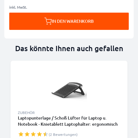
inkl. MwSt.
IN DEN WARENKORB
Das könnte Ihnen auch gefallen
ZUBEHÖR
Laptopunterlage / Schoß Lüfter für Laptop u.
Notebook - Knietablett Laptophalter: ergonomisch
höhenverstellbar einstellbar Ständer - 3in1
(2 Bewertungen)
Lapstand: Erhöhung, Kühler, Bettauflage