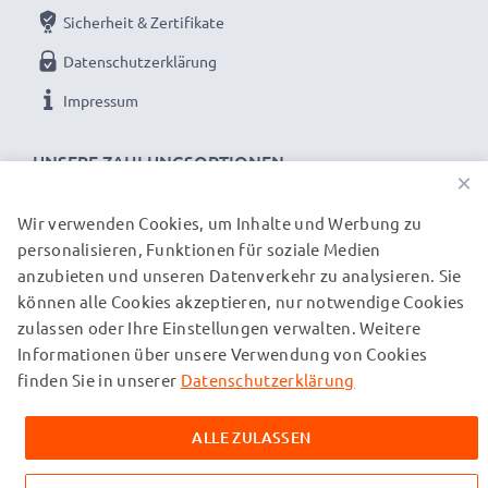
Sicherheit & Zertifikate
Datenschutzerklärung
Impressum
UNSERE ZAHLUNGSOPTIONEN
×
Wir verwenden Cookies, um Inhalte und Werbung zu
personalisieren, Funktionen für soziale Medien
UNSERE VERSANDPARTNER
anzubieten und unseren Datenverkehr zu analysieren. Sie
können alle Cookies akzeptieren, nur notwendige Cookies
zulassen oder Ihre Einstellungen verwalten. Weitere
© subtel.ch 2026
Informationen über unsere Verwendung von Cookies
Alle Preise verstehen sich inklusive Mehrwertsteuer und
zuzüglich Versandkosten. Bitte beachten Sie, dass alle
finden Sie in unserer
Datenschutzerklärung
aufgeführten Marken eingetragene Marken ihrer jeweiligen
Inhaber sind und ausschließlich zur Information über unsere
ALLE ZULASSEN
Produkte auf unseren Webseiten genannt werden.