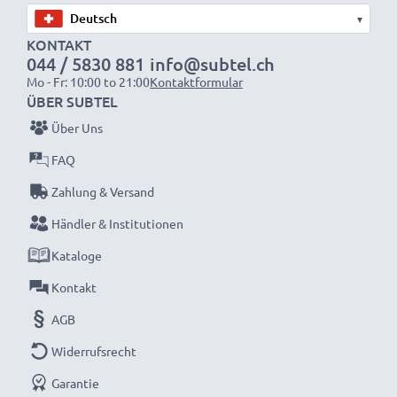
Garantie
▾
Geld sparen, der Umwelt dienen
KONTAKT
044 / 5830 881
info@subtel.ch
Tauschen Sie den Akku aus, nicht Ihren Laptop. Das ist
Mo - Fr: 10:00 to 21:00
Kontaktformular
die klügere, billigere und umweltfreundlichere Wahl –
ÜBER SUBTEL
Sie verringern Ihren ökologischen Fußabdruck durch
Über Uns
Recycling und reduzieren unnötigen Abfall
FAQ
Schnelle Lieferung. 30 Tage Rückgaberecht.
Zahlung & Versand
Bestellen Sie jetzt!
Händler & Institutionen
Kataloge
Kontakt
AGB
Widerrufsrecht
Garantie