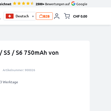
eichnet
2500+
Bewertungen auf
Google
B2B
CHF 0.00
▾
Minikarte um
0
 / S5 / S6 750mAh von
Artikelnummer: 900026
2-3 Werktage