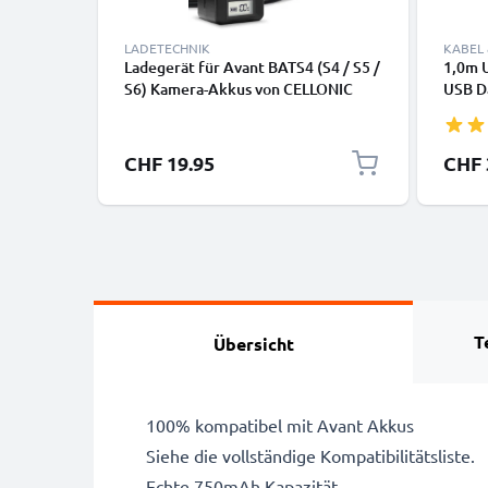
LADETECHNIK
KABEL
Ladegerät für Avant BATS4 (S4 / S5 /
1,0m U
S6) Kamera-Akkus von CELLONIC
USB D
Huawei
Canon,
GoPro
CHF 19.95
CHF 
T
Übersicht
100% kompatibel mit Avant Akkus
Siehe die vollständige Kompatibilitätsliste.
Echte 750mAh Kapazität