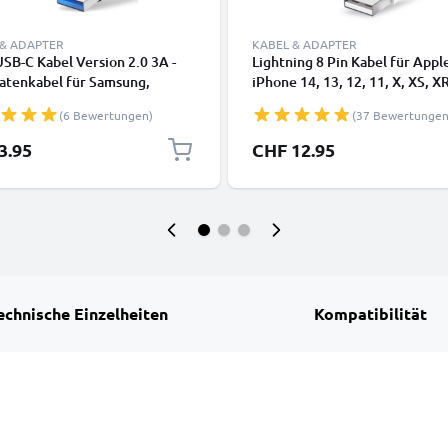
 & ADAPTER
KABEL & ADAPTER
SB-C Kabel Version 2.0 3A -
Lightning 8 Pin Kabel für Appl
atenkabel für Samsung,
iPhone 14, 13, 12, 11, X, XS, XR
, Google Pixel, iPhone,
SE Handy Ladekabel - 1m weiß 
(6 Bewertungen)
(37 Bewertungen
 Panasonic Lumix, Sony,
Datenkabel für Smartphone
 uvm PVC schwarz
3.95
CHF 12.95
echnische Einzelheiten
Kompatibilität