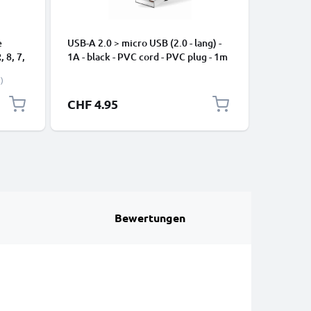
e
USB-A 2.0 > micro USB (2.0 - lang) -
USB C Ty
, 8, 7,
1A - black - PVC cord - PVC plug - 1m
Apple iP
-
Pro, 16 P
)
Samsung 
Google Pi
CHF 4.95
CHF 2.
XL Xiaom
Pro+, No
13 3A Sc
Bewertungen