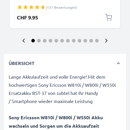
Smartphone - 0.5A / 500mA Ericsson Connector
(137 Bewertungen)
Ladegerät 1.1m, Handyladekabel
CHF 9.95
ÜBERSICHT
Lange Akkulaufzeit und volle Energie! Mit dem
hochwertigen Sony Ericsson W810i / W800i / W550i
Ersatzakku BST-37 von subtel hat Ihr Handy
/ Smartphone wieder maximale Leistung
Sony Ericsson W810i / W800i / W550i Akku
wechseln und Sorgen um die Akkuaufzeit