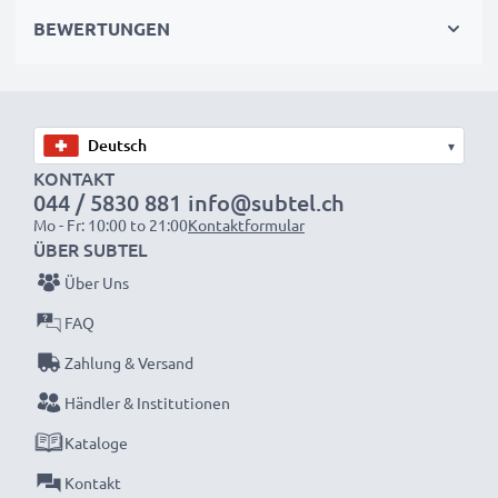
Herausforderungen.
BEWERTUNGEN
Sony Ericsson W810i / W800i / W550i
Smartphoneakku BST-37:
Marke:
subtel Mobile Phone Replacement Battery
▾
Kapazität
: 750mAh
KONTAKT
044 / 5830 881
info@subtel.ch
Spannung
: 3.6V - 3.7V
Mo - Fr: 10:00 to 21:00
Kontaktformular
Zelltyp
: Lithium Ionen
ÜBER SUBTEL
Farbe
: silber
Über Uns
Ersetzt:
BST-37 Originalakku
FAQ
Zahlung & Versand
subtel Handy Ersatz Akku BST-37: Lange Akkulaufzeit
Händler & Institutionen
und lange Lebensdauer. Qualitätsgeprüfter Sony
Kataloge
Ericsson W810i / W800i / W550i Akku
Kontakt