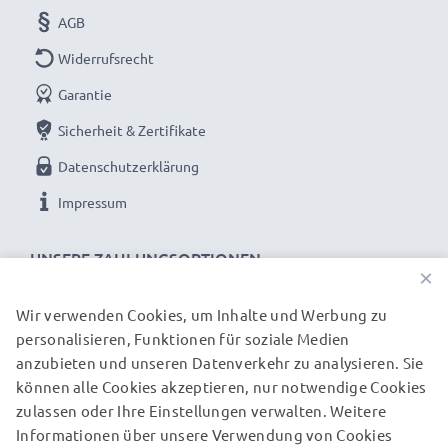
Lange Akkulaufzeit: Sony Ericsson Akku BST-37,
AGB
750mAh Kapazität
Widerrufsrecht
✔ Sony Ericsson W810i / W800i / W550i Akku
Garantie
wechseln und Sorgen um die Akkulaufzeit vergessen
Sicherheit & Zertifikate
✔ Lange Nutzung ohne Zwischenladung -
Hochleistungsakku lieferte neue Power für Ihr
Datenschutzerklärung
Mobiltelefon
Impressum
✔ Hohe Kapazität und Lange Laufzeit - Zusatzakku mit
hoher Kapazität 750mAh
UNSERE ZAHLUNGSOPTIONEN
×
✔ Kein Kapazitätsverlust - Dank moderner ✔ 100%
kompatibler Ersatz für Sony Ericsson BST-37 Original-
Wir verwenden Cookies, um Inhalte und Werbung zu
Akku
personalisieren, Funktionen für soziale Medien
UNSERE VERSANDPARTNER
anzubieten und unseren Datenverkehr zu analysieren. Sie
können alle Cookies akzeptieren, nur notwendige Cookies
Lange Akku-Lebensdauer und geprüfte Zellen:
zulassen oder Ihre Einstellungen verwalten. Weitere
© subtel.ch 2026
Akku für W810i / W800i / W550i Handy
Informationen über unsere Verwendung von Cookies
Alle Preise verstehen sich inklusive Mehrwertsteuer und
✔ Langanhaltend gleichbleibende Leistung -