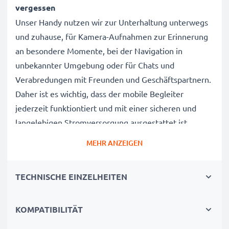
vergessen
Unser Handy nutzen wir zur Unterhaltung unterwegs
und zuhause, für Kamera-Aufnahmen zur Erinnerung
an besondere Momente, bei der Navigation in
unbekannter Umgebung oder für Chats und
Verabredungen mit Freunden und Geschäftspartnern.
Daher ist es wichtig, dass der mobile Begleiter
jederzeit funktiontiert und mit einer sicheren und
langelebigen Stromversorgung ausgestattet ist.
MEHR ANZEIGEN
Der subtel Sony Ericsson W810i / W800i /
W550i Wechselakku wurde mit diesem Hintergrund
TECHNISCHE EINZELHEITEN
speziell für das W810i / W800i / W550i Handy /
Smartphone entwickelt.
Mit diesem, neuen Akku hat Ihr Mobiltelefon mehr als
KOMPATIBILITÄT
genug Power für die täglichen, kleinen und großen