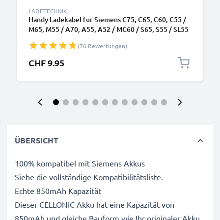
LADETECHNIK
Handy Ladekabel für Siemens C75, C65, C60, C55 /
M65, M55 / A70, A55, A52 / MC60 / S65, S55 / SL55
/ SX1 Smartphone - 0.5A / 500mA Connector
(76 Bewertungen)
Ladegerät 1.5m, Handyladekabel
CHF 9.95
ÜBERSICHT
100% kompatibel mit Siemens Akkus
Siehe die vollständige Kompatibilitätsliste.
Echte 850mAh Kapazität
Dieser CELLONIC Akku hat eine Kapazität von
850mAh und gleiche Bauform wie Ihr originaler Akku.