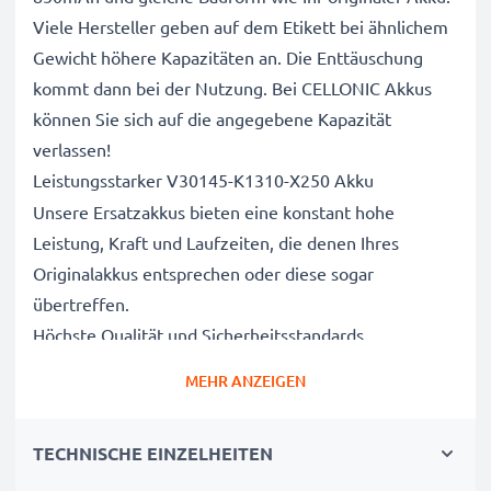
Viele Hersteller geben auf dem Etikett bei ähnlichem
Gewicht höhere Kapazitäten an. Die Enttäuschung
kommt dann bei der Nutzung. Bei CELLONIC Akkus
können Sie sich auf die angegebene Kapazität
verlassen!
Leistungsstarker V30145-K1310-X250 Akku
Unsere Ersatzakkus bieten eine konstant hohe
Leistung, Kraft und Laufzeiten, die denen Ihres
Originalakkus entsprechen oder diese sogar
übertreffen.
Höchste Qualität und Sicherheitsstandards
Als Batteriespezialisten seit 2004 werden alle unsere
MEHR ANZEIGEN
Ersatzbatterien während des gesamten
Produktionsprozesses strengen und rigorosen Tests
TECHNISCHE EINZELHEITEN
unterzogen und entsprechen den höchsten EU-
Normen und darüber hinaus.