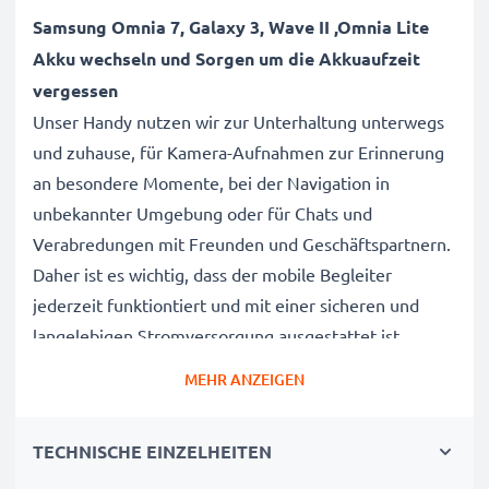
Samsung Omnia 7, Galaxy 3, Wave II ,Omnia Lite
Akku wechseln und Sorgen um die Akkuaufzeit
vergessen
Unser Handy nutzen wir zur Unterhaltung unterwegs
und zuhause, für Kamera-Aufnahmen zur Erinnerung
an besondere Momente, bei der Navigation in
unbekannter Umgebung oder für Chats und
Verabredungen mit Freunden und Geschäftspartnern.
Daher ist es wichtig, dass der mobile Begleiter
jederzeit funktiontiert und mit einer sicheren und
langelebigen Stromversorgung ausgestattet ist.
MEHR ANZEIGEN
Der CELLONIC Samsung Omnia 7, Galaxy 3, Wave II
,Omnia Lite Wechselakku wurde mit diesem
TECHNISCHE EINZELHEITEN
Hintergrund speziell für das Omnia 7, Galaxy 3, Wave
II ,Omnia Lite Handy / Smartphone entwickelt.