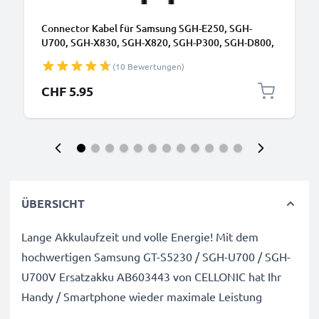
Connector Kabel für Samsung SGH-E250, SGH-
U700, SGH-X830, SGH-X820, SGH-P300, SGH-D800,
SGH-F300, SGH-J600, SGH-M300 Handy Ladekabel -
(10 Bewertungen)
1m 0.5A PVC schwarz - Datenkabel für Smartphone
CHF 5.95
ÜBERSICHT
Lange Akkulaufzeit und volle Energie! Mit dem
hochwertigen Samsung GT-S5230 / SGH-U700 / SGH-
U700V Ersatzakku AB603443 von CELLONIC hat Ihr
Handy / Smartphone wieder maximale Leistung