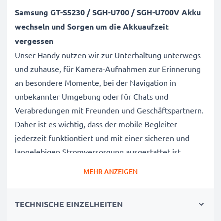
Samsung GT-S5230 / SGH-U700 / SGH-U700V Akku
wechseln und Sorgen um die Akkuaufzeit
vergessen
Unser Handy nutzen wir zur Unterhaltung unterwegs
und zuhause, für Kamera-Aufnahmen zur Erinnerung
an besondere Momente, bei der Navigation in
unbekannter Umgebung oder für Chats und
Verabredungen mit Freunden und Geschäftspartnern.
Daher ist es wichtig, dass der mobile Begleiter
jederzeit funktiontiert und mit einer sicheren und
langelebigen Stromversorgung ausgestattet ist.
MEHR ANZEIGEN
Der CELLONIC Samsung GT-S5230 / SGH-U700 / SGH-
U700V Wechselakku wurde mit diesem Hintergrund
TECHNISCHE EINZELHEITEN
speziell für das GT-S5230 / SGH-U700 / SGH-U700V
Handy / Smartphone entwickelt.