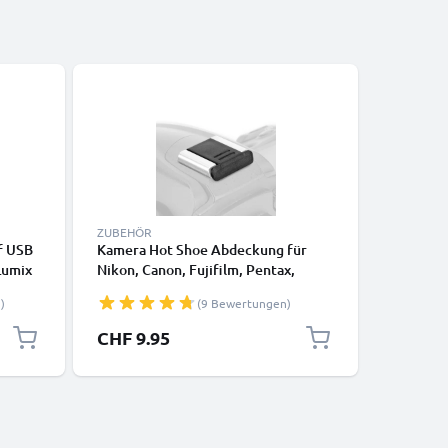
-5%
ZUBEHÖR
KABEL & 
f USB
Kamera Hot Shoe Abdeckung für
RCA-Kabe
Lumix
Nikon, Canon, Fujifilm, Pentax,
LX100, F
0
Panasonic Lumix, Leica von
GX7, GH4
)
(9 Bewertungen)
X5
CELLONIC
Kamera, 
RCA-Stec
Sonderpr
CHF 9.95
CHF 14
Composi
z,