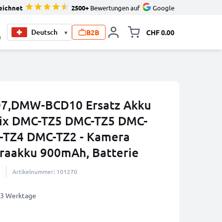
eichnet
2500+
Bewertungen auf
Google
B2B
CHF 0.00
▾
Minikarte um
0
07,DMW-BCD10 Ersatz Akku
mix DMC-TZ5 DMC-TZ5 DMC-
-TZ4 DMC-TZ2 - Kamera
raakku 900mAh, Batterie
Artikelnummer: 101270
2-3 Werktage