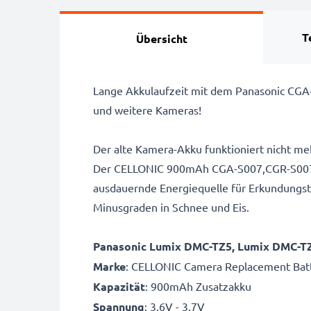
T
Übersicht
Lange Akkulaufzeit mit dem Panasonic CG
und weitere Kameras!
Der alte Kamera-Akku funktioniert nicht me
Der CELLONIC 900mAh CGA-S007,CGR-S007,
ausdauernde Energiequelle für Erkundungsto
Minusgraden in Schnee und Eis.
Panasonic Lumix DMC-TZ5, Lumix DMC-T
Marke
: CELLONIC Camera Replacement Bat
Kapazität
: 900mAh Zusatzakku
Spannung
: 3.6V - 3.7V