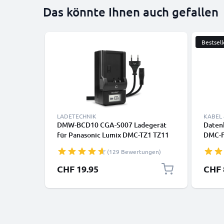
Das könnte Ihnen auch gefallen
Bestsell
LADETECHNIK
KABEL
DMW-BCD10 CGA-S007 Ladegerät
Datenk
für Panasonic Lumix DMC-TZ1 TZ11
DMC-F
TZ15 TZ2 TZ3 TZ4 Kamera-Akkus von
DMC-F
(129 Bewertungen)
CELLONIC
GM5, 
TZ5, 
CHF 19.95
CHF 
SZ10,
DMC-G
DMC-F
USBC1