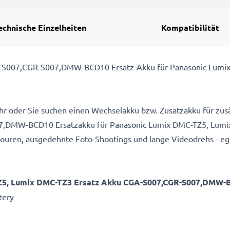
echnische Einzelheiten
Kompatibilität
A-S007,CGR-S007,DMW-BCD10 Ersatz-Akku für Panasonic Lum
hr oder Sie suchen einen Wechselakku bzw. Zusatzakku für zusä
DMW-BCD10 Ersatzakku für Panasonic Lumix DMC-TZ5, Lumix
uren, ausgedehnte Foto-Shootings und lange Videodrehs - egal
Z5, Lumix DMC-TZ3 Ersatz Akku CGA-S007,CGR-S007,DMW-
tery